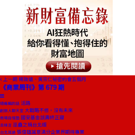
上一期
楊致遠、黃宗仁祕密約會五個月
《商業周刊》第 679 期
活路
總編輯的話
大戰略不修，沒有未來
創辦人聊天室
國安基金該壽終正寢
商場自慢塾
巫蠱之禍台北版
去梯言
張俊雄誠意滿分企業界期待專業
台北耳語