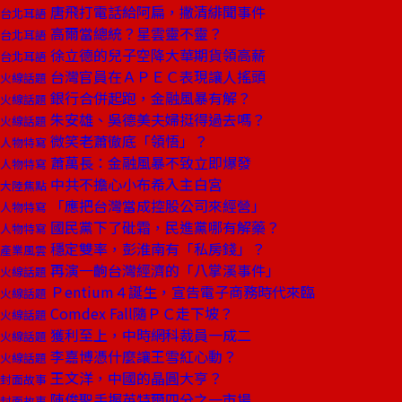
唐飛打電話給阿扁，撇清緋聞事件
台北耳語
高爾當總統？星雲靈不靈？
台北耳語
徐立德的兒子空降大華期貨領高薪
台北耳語
台灣官員在ＡＰＥＣ表現讓人搖頭
火線話題
銀行合併起跑，金融風暴有解？
火線話題
朱安雄、吳德美夫婦挺得過去嗎？
火線話題
微笑老蕭徹底「領悟」？
人物特寫
蕭萬長：金融風暴不致立即爆發
人物特寫
中共不擔心小布希入主白宮
大陸焦點
「應把台灣當成控股公司來經營」
人物特寫
國民黨下了砒霜，民進黨哪有解藥？
人物特寫
穩定雙率，彭淮南有「私房錢」？
產業風雲
再演一齣台灣經濟的「八掌溪事件」
火線話題
Ｐentium４誕生，宣告電子商務時代來臨
火線話題
Comdex Fall隨ＰＣ走下坡？
火線話題
獲利至上，中時網科裁員一成二
火線話題
李嘉博憑什麼讓王雪紅心動？
火線話題
王文洋，中國的晶圓大亨？
封面故事
陳俊聖手握英特爾四分之一市場
封面故事