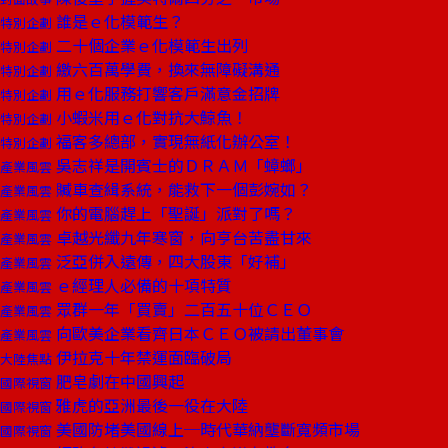
誰是ｅ化模範生？
特別企劃
二十個企業ｅ化模範生出列
特別企劃
繳六百萬學費，換來無障礙溝通
特別企劃
用ｅ化服務打響客戶滿意金招牌
特別企劃
小蝦米用ｅ化對抗大鯨魚！
特別企劃
福客多總部，實現無紙化辦公室！
特別企劃
吳志祥是開賓士的ＤＲＡＭ「蟑螂」
產業風雲
贓車查緝系統，能救下一個彭婉如？
產業風雲
你的電腦趕上「聖誕」派對了嗎？
產業風雲
卓越光纖九年寒窗，向亨台苦盡甘來
產業風雲
泛亞併入遠傳，四大股東「好補」
產業風雲
ｅ經理人必備的十項特質
產業風雲
眾群一年「買賣」二百五十位ＣＥＯ
產業風雲
向歐美企業看齊日本ＣＥＯ被請出董事會
產業風雲
伊拉克十年禁運面臨破局
大陸焦點
肥皂劇在中國興起
國際視窗
雅虎的亞洲最後一役在大陸
國際視窗
美國防堵美國線上─時代華納壟斷寬頻市場
國際視窗