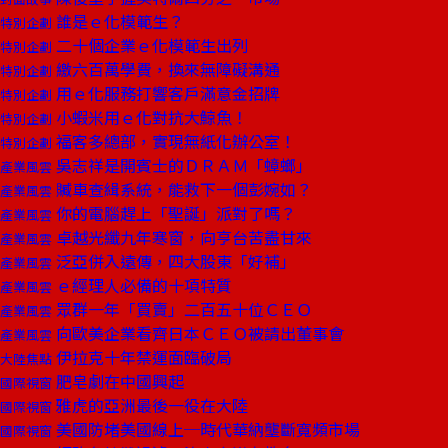
誰是ｅ化模範生？
特別企劃
二十個企業ｅ化模範生出列
特別企劃
繳六百萬學費，換來無障礙溝通
特別企劃
用ｅ化服務打響客戶滿意金招牌
特別企劃
小蝦米用ｅ化對抗大鯨魚！
特別企劃
福客多總部，實現無紙化辦公室！
特別企劃
吳志祥是開賓士的ＤＲＡＭ「蟑螂」
產業風雲
贓車查緝系統，能救下一個彭婉如？
產業風雲
你的電腦趕上「聖誕」派對了嗎？
產業風雲
卓越光纖九年寒窗，向亨台苦盡甘來
產業風雲
泛亞併入遠傳，四大股東「好補」
產業風雲
ｅ經理人必備的十項特質
產業風雲
眾群一年「買賣」二百五十位ＣＥＯ
產業風雲
向歐美企業看齊日本ＣＥＯ被請出董事會
產業風雲
伊拉克十年禁運面臨破局
大陸焦點
肥皂劇在中國興起
國際視窗
雅虎的亞洲最後一役在大陸
國際視窗
美國防堵美國線上─時代華納壟斷寬頻市場
國際視窗