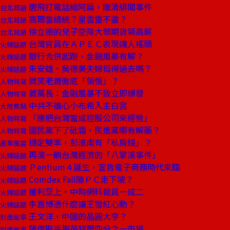
唐飛打電話給阿扁，撇清緋聞事件
台北耳語
高爾當總統？星雲靈不靈？
台北耳語
徐立德的兒子空降大華期貨領高薪
台北耳語
台灣官員在ＡＰＥＣ表現讓人搖頭
火線話題
銀行合併起跑，金融風暴有解？
火線話題
朱安雄、吳德美夫婦挺得過去嗎？
火線話題
微笑老蕭徹底「領悟」？
人物特寫
蕭萬長：金融風暴不致立即爆發
人物特寫
中共不擔心小布希入主白宮
大陸焦點
「應把台灣當成控股公司來經營」
人物特寫
國民黨下了砒霜，民進黨哪有解藥？
人物特寫
穩定雙率，彭淮南有「私房錢」？
產業風雲
再演一齣台灣經濟的「八掌溪事件」
火線話題
Ｐentium４誕生，宣告電子商務時代來臨
火線話題
Comdex Fall隨ＰＣ走下坡？
火線話題
獲利至上，中時網科裁員一成二
火線話題
李嘉博憑什麼讓王雪紅心動？
火線話題
王文洋，中國的晶圓大亨？
封面故事
陳俊聖手握英特爾四分之一市場
封面故事