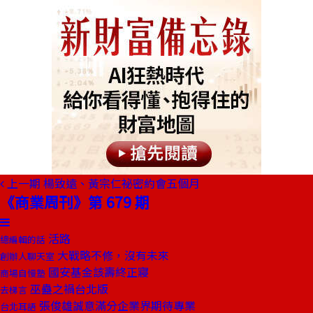
上一期
楊致遠、黃宗仁祕密約會五個月
《商業周刊》第 679 期
活路
總編輯的話
大戰略不修，沒有未來
創辦人聊天室
國安基金該壽終正寢
商場自慢塾
巫蠱之禍台北版
去梯言
張俊雄誠意滿分企業界期待專業
台北耳語