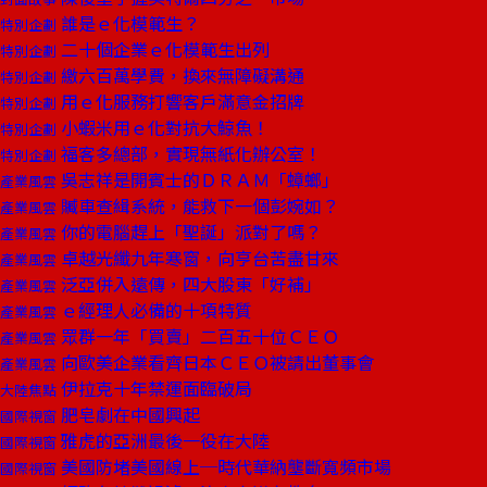
誰是ｅ化模範生？
特別企劃
二十個企業ｅ化模範生出列
特別企劃
繳六百萬學費，換來無障礙溝通
特別企劃
用ｅ化服務打響客戶滿意金招牌
特別企劃
小蝦米用ｅ化對抗大鯨魚！
特別企劃
福客多總部，實現無紙化辦公室！
特別企劃
吳志祥是開賓士的ＤＲＡＭ「蟑螂」
產業風雲
贓車查緝系統，能救下一個彭婉如？
產業風雲
你的電腦趕上「聖誕」派對了嗎？
產業風雲
卓越光纖九年寒窗，向亨台苦盡甘來
產業風雲
泛亞併入遠傳，四大股東「好補」
產業風雲
ｅ經理人必備的十項特質
產業風雲
眾群一年「買賣」二百五十位ＣＥＯ
產業風雲
向歐美企業看齊日本ＣＥＯ被請出董事會
產業風雲
伊拉克十年禁運面臨破局
大陸焦點
肥皂劇在中國興起
國際視窗
雅虎的亞洲最後一役在大陸
國際視窗
美國防堵美國線上─時代華納壟斷寬頻市場
國際視窗