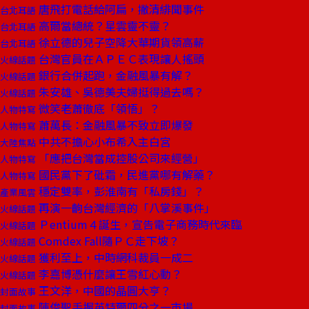
唐飛打電話給阿扁，撇清緋聞事件
台北耳語
高爾當總統？星雲靈不靈？
台北耳語
徐立德的兒子空降大華期貨領高薪
台北耳語
台灣官員在ＡＰＥＣ表現讓人搖頭
火線話題
銀行合併起跑，金融風暴有解？
火線話題
朱安雄、吳德美夫婦挺得過去嗎？
火線話題
微笑老蕭徹底「領悟」？
人物特寫
蕭萬長：金融風暴不致立即爆發
人物特寫
中共不擔心小布希入主白宮
大陸焦點
「應把台灣當成控股公司來經營」
人物特寫
國民黨下了砒霜，民進黨哪有解藥？
人物特寫
穩定雙率，彭淮南有「私房錢」？
產業風雲
再演一齣台灣經濟的「八掌溪事件」
火線話題
Ｐentium４誕生，宣告電子商務時代來臨
火線話題
Comdex Fall隨ＰＣ走下坡？
火線話題
獲利至上，中時網科裁員一成二
火線話題
李嘉博憑什麼讓王雪紅心動？
火線話題
王文洋，中國的晶圓大亨？
封面故事
陳俊聖手握英特爾四分之一市場
封面故事