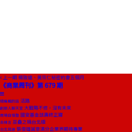
上一期
楊致遠、黃宗仁祕密約會五個月
《商業周刊》第 679 期
活路
總編輯的話
大戰略不修，沒有未來
創辦人聊天室
國安基金該壽終正寢
商場自慢塾
巫蠱之禍台北版
去梯言
張俊雄誠意滿分企業界期待專業
台北耳語