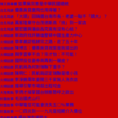
如果吳宗憲是中華民國總統
陳文茜專欄
優惠房貸唐飛也用得著？
台北耳語
「大頭」回鍋選台南市長，老婆一點不「頭大」？
台北耳語
萬客隆棄守台茂德斯高「撿」到一家店
台北耳語
蔡宏圖與潘燊昌究竟有沒有心結？
台北耳語
新政府找許勝雄整頓中國生產力中心
火線話題
章孝嚴認祖歸宗之路，走了五十年
火線話題
陳博志：優惠房貸政策是我提出的
火線話題
與李雲寧不合？宗才怡：不可能！
火線話題
國際投信要券商再剝一層皮？
火線話題
民航局為何對瑞聯下重手？
火線話題
陳明仁：民航局認定瑞聯是壞小孩
火線話題
李淨錦兩年要開三千家無人洗衣店
火線話題
搜尋引擎市場殺出程咬金
火線話題
李炳才接掌國台辦態勢呼之欲出
大陸焦點
毛治國虎山行
封面故事
中華電信可能會流失五○％業務
封面故事
一○四元到一一九元是短期介入價位
封面故事
把台灣市場變大
李宏麟專欄