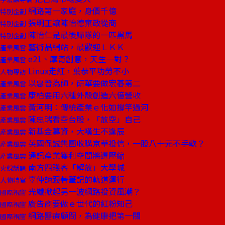
網路第一家庭，身價千億
特別企劃
張明正讓陳怡德棄政從商
特別企劃
陳怡仁是最後歸隊的一匹黑馬
特別企劃
藝術品網站，最歡迎ＬＫＫ
產業風雲
e21、摩奇創意，天生一對？
產業風雲
Linux走紅，葉恭平功勞不小
人物專訪
以惠普為師，研華要做宏碁第二
產業風雲
康柏要用六種外殼創造六億營收
產業風雲
黃河明：傳統產業ｅ化如撐竿過河
產業風雲
陳忠瑞看空台股，「放空」自己
產業風雲
新基金募資，大嘆生不逢辰
產業風雲
英國保誠集團收購京華投信，一股八十元不手軟？
產業風雲
通訊產業獲利空間將遭壓縮
產業風雲
南方四賤客「解放」大學城
火線話題
辜仲諒跟著筆記的軌道運行
人物特寫
光纖掀起另一波網路投資風潮？
國際視窗
廣告商要做ｅ世代的紅粉知己
國際視窗
網路醫療顧問，為健康把第一關
國際視窗