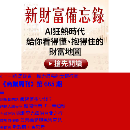
上一期
周瑞青 權力最高的女銀行家
《商業周刊》第 665 期
飯碗值多少錢？
總編輯的話
賴國洲案「一葉知秋」
創辦人聊天室
觀測李光耀的台北之行
石頭評論
公營嬌兒與民營棄兒
商場自慢塾
新政府，舊思考
去梯言