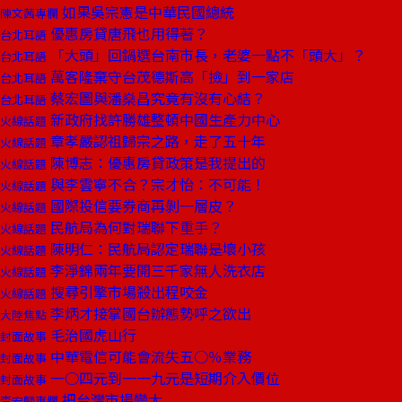
如果吳宗憲是中華民國總統
陳文茜專欄
優惠房貸唐飛也用得著？
台北耳語
「大頭」回鍋選台南市長，老婆一點不「頭大」？
台北耳語
萬客隆棄守台茂德斯高「撿」到一家店
台北耳語
蔡宏圖與潘燊昌究竟有沒有心結？
台北耳語
新政府找許勝雄整頓中國生產力中心
火線話題
章孝嚴認祖歸宗之路，走了五十年
火線話題
陳博志：優惠房貸政策是我提出的
火線話題
與李雲寧不合？宗才怡：不可能！
火線話題
國際投信要券商再剝一層皮？
火線話題
民航局為何對瑞聯下重手？
火線話題
陳明仁：民航局認定瑞聯是壞小孩
火線話題
李淨錦兩年要開三千家無人洗衣店
火線話題
搜尋引擎市場殺出程咬金
火線話題
李炳才接掌國台辦態勢呼之欲出
大陸焦點
毛治國虎山行
封面故事
中華電信可能會流失五○％業務
封面故事
一○四元到一一九元是短期介入價位
封面故事
把台灣市場變大
李宏麟專欄