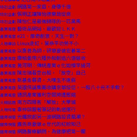
網路第一家庭，身價千億
特別企劃
張明正讓陳怡德棄政從商
特別企劃
陳怡仁是最後歸隊的一匹黑馬
特別企劃
藝術品網站，最歡迎ＬＫＫ
產業風雲
e21、摩奇創意，天生一對？
產業風雲
Linux走紅，葉恭平功勞不小
人物專訪
以惠普為師，研華要做宏碁第二
產業風雲
康柏要用六種外殼創造六億營收
產業風雲
黃河明：傳統產業ｅ化如撐竿過河
產業風雲
陳忠瑞看空台股，「放空」自己
產業風雲
新基金募資，大嘆生不逢辰
產業風雲
英國保誠集團收購京華投信，一股八十元不手軟？
產業風雲
通訊產業獲利空間將遭壓縮
產業風雲
南方四賤客「解放」大學城
火線話題
辜仲諒跟著筆記的軌道運行
人物特寫
光纖掀起另一波網路投資風潮？
國際視窗
廣告商要做ｅ世代的紅粉知己
國際視窗
網路醫療顧問，為健康把第一關
國際視窗