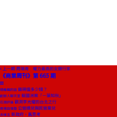
上一期
周瑞青 權力最高的女銀行家
《商業周刊》第 665 期
飯碗值多少錢？
總編輯的話
賴國洲案「一葉知秋」
創辦人聊天室
觀測李光耀的台北之行
石頭評論
公營嬌兒與民營棄兒
商場自慢塾
新政府，舊思考
去梯言