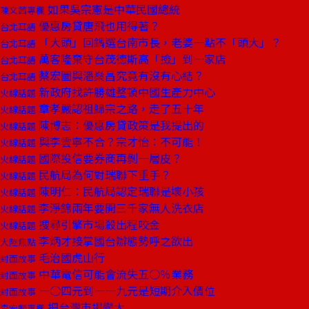
如果吳宗憲是中華民國總統
陳文茜專欄
優惠房貸唐飛也用得著？
台北耳語
「大頭」回鍋選台南市長，老婆一點不「頭大」？
台北耳語
萬客隆棄守台茂德斯高「撿」到一家店
台北耳語
蔡宏圖與潘燊昌究竟有沒有心結？
台北耳語
新政府找許勝雄整頓中國生產力中心
火線話題
章孝嚴認祖歸宗之路，走了五十年
火線話題
陳博志：優惠房貸政策是我提出的
火線話題
與李雲寧不合？宗才怡：不可能！
火線話題
國際投信要券商再剝一層皮？
火線話題
民航局為何對瑞聯下重手？
火線話題
陳明仁：民航局認定瑞聯是壞小孩
火線話題
李淨錦兩年要開三千家無人洗衣店
火線話題
搜尋引擎市場殺出程咬金
火線話題
李炳才接掌國台辦態勢呼之欲出
大陸焦點
毛治國虎山行
封面故事
中華電信可能會流失五○％業務
封面故事
一○四元到一一九元是短期介入價位
封面故事
把台灣市場變大
李宏麟專欄