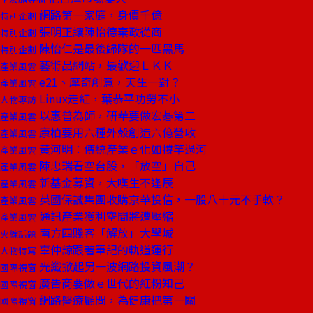
網路第一家庭，身價千億
特別企劃
張明正讓陳怡德棄政從商
特別企劃
陳怡仁是最後歸隊的一匹黑馬
特別企劃
藝術品網站，最歡迎ＬＫＫ
產業風雲
e21、摩奇創意，天生一對？
產業風雲
Linux走紅，葉恭平功勞不小
人物專訪
以惠普為師，研華要做宏碁第二
產業風雲
康柏要用六種外殼創造六億營收
產業風雲
黃河明：傳統產業ｅ化如撐竿過河
產業風雲
陳忠瑞看空台股，「放空」自己
產業風雲
新基金募資，大嘆生不逢辰
產業風雲
英國保誠集團收購京華投信，一股八十元不手軟？
產業風雲
通訊產業獲利空間將遭壓縮
產業風雲
南方四賤客「解放」大學城
火線話題
辜仲諒跟著筆記的軌道運行
人物特寫
光纖掀起另一波網路投資風潮？
國際視窗
廣告商要做ｅ世代的紅粉知己
國際視窗
網路醫療顧問，為健康把第一關
國際視窗