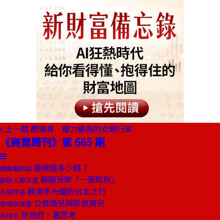
上一期
周瑞青 權力最高的女銀行家
《商業周刊》第 665 期
飯碗值多少錢？
總編輯的話
賴國洲案「一葉知秋」
創辦人聊天室
觀測李光耀的台北之行
石頭評論
公營嬌兒與民營棄兒
商場自慢塾
新政府，舊思考
去梯言