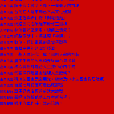
陳丕宏：Ｂ２Ｅ是下一個最大的市場
產業風雲
台商在大陸市場已不具文化優勢
產業風雲
沙正治與希伯崙「閃電結婚」
產業風雲
網路公司必須能不斷修正目標
產業風雲
林信義郊區豪宅，總價上億元？
人物特寫
網路電話卡，媽祖顯「神通」？
產業風雲
數位、類比電視的黑盒子戰爭
產業風雲
實驗室裡的台灣新經濟
產業風雲
「基因體研究」成了陽明大學的招牌
產業風雲
農業生技的火車頭要從南台灣出發
產業風雲
核心實驗課是台大生技中心的牛肉
產業風雲
代客操作是基金經理人金飯碗？
產業風雲
科技型基金顏面無光，店頭及中小型基金揚眉吐氣
產業風雲
台股七月份應可走出底部區
產業風雲
亞馬遜書店經營前途大論戰
國際視窗
新經濟許給低薪工作者新希望？
國際視窗
通用汽車作莊，誰來陪賭？
國際視窗