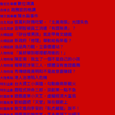
數位鴻溝
詹宏志專欄
政務官的格調
去梯言
陳水扁事件
陳文茜專欄
張萬利財務吃緊，「北黃南張」光環失色
台北耳語
宣明智被員工消遣「有謀無勇」？
台北耳語
「矽谷壞男孩」氣走甲骨文總裁
火線話題
新政府「修理」華航給長榮看？
火線話題
油品角力戰，立委選邊站？
火線話題
「吳妍華到哪裡都用衝的！」
人物特寫
陳定南：我生了一個不是自己的小孩
人物特寫
報導若涉第三人，媒體沒有查證義務
人物特寫
秀傳總裁黃明和不是故意要賺錢？
人物特寫
港人治港陷入危機
大陸焦點
台大資工小英雄，勾動廠商新戰火
特別企劃
趕程式拚命三郎，談創業一點不急
特別企劃
遊戲產業小天王，虛擬經濟大富翁
封面故事
劉柏園把「天堂」架在鋼索上
封面故事
施文進向李安的「臥虎藏龍」說不！
封面故事
遊戲界的施崇棠，李永進慢工出細活
封面故事