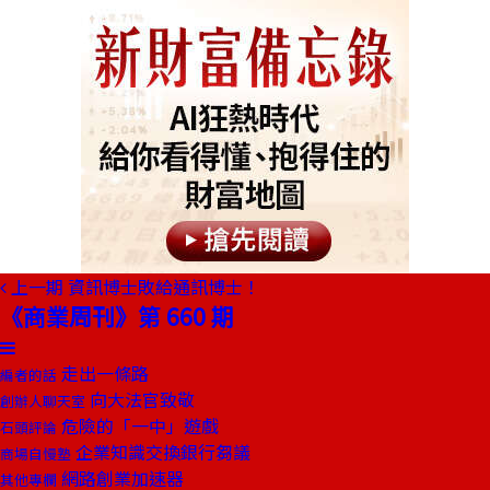
上一期
資訊博士敗給通訊博士！
《商業周刊》第 660 期
走出一條路
編者的話
向大法官致敬
創辦人聊天室
危險的「一中」遊戲
石頭評論
企業知識交換銀行芻議
商場自慢塾
網路創業加速器
其他專欄