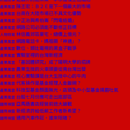
陳丕宏：Ｂ２Ｅ是下一個最大的市場
產業風雲
台商在大陸市場已不具文化優勢
產業風雲
沙正治與希伯崙「閃電結婚」
產業風雲
網路公司必須能不斷修正目標
產業風雲
林信義郊區豪宅，總價上億元？
人物特寫
網路電話卡，媽祖顯「神通」？
產業風雲
數位、類比電視的黑盒子戰爭
產業風雲
實驗室裡的台灣新經濟
產業風雲
「基因體研究」成了陽明大學的招牌
產業風雲
農業生技的火車頭要從南台灣出發
產業風雲
核心實驗課是台大生技中心的牛肉
產業風雲
代客操作是基金經理人金飯碗？
產業風雲
科技型基金顏面無光，店頭及中小型基金揚眉吐氣
產業風雲
台股七月份應可走出底部區
產業風雲
亞馬遜書店經營前途大論戰
國際視窗
新經濟許給低薪工作者新希望？
國際視窗
通用汽車作莊，誰來陪賭？
國際視窗