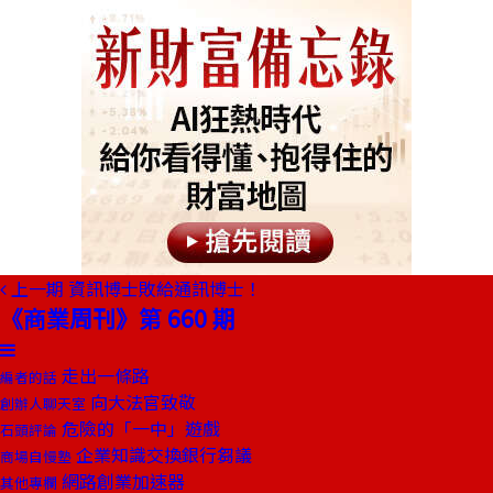
上一期
資訊博士敗給通訊博士！
《商業周刊》第 660 期
走出一條路
編者的話
向大法官致敬
創辦人聊天室
危險的「一中」遊戲
石頭評論
企業知識交換銀行芻議
商場自慢塾
網路創業加速器
其他專欄