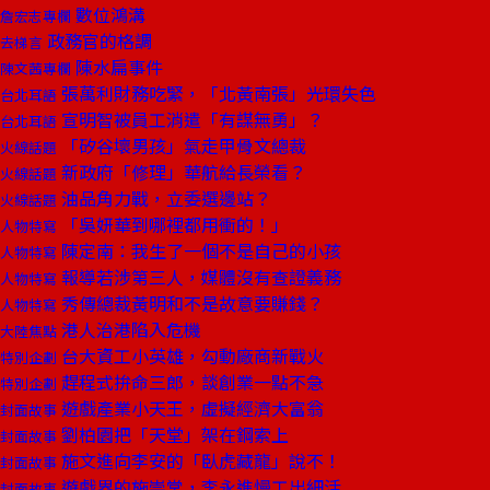
數位鴻溝
詹宏志專欄
政務官的格調
去梯言
陳水扁事件
陳文茜專欄
張萬利財務吃緊，「北黃南張」光環失色
台北耳語
宣明智被員工消遣「有謀無勇」？
台北耳語
「矽谷壞男孩」氣走甲骨文總裁
火線話題
新政府「修理」華航給長榮看？
火線話題
油品角力戰，立委選邊站？
火線話題
「吳妍華到哪裡都用衝的！」
人物特寫
陳定南：我生了一個不是自己的小孩
人物特寫
報導若涉第三人，媒體沒有查證義務
人物特寫
秀傳總裁黃明和不是故意要賺錢？
人物特寫
港人治港陷入危機
大陸焦點
台大資工小英雄，勾動廠商新戰火
特別企劃
趕程式拚命三郎，談創業一點不急
特別企劃
遊戲產業小天王，虛擬經濟大富翁
封面故事
劉柏園把「天堂」架在鋼索上
封面故事
施文進向李安的「臥虎藏龍」說不！
封面故事
遊戲界的施崇棠，李永進慢工出細活
封面故事