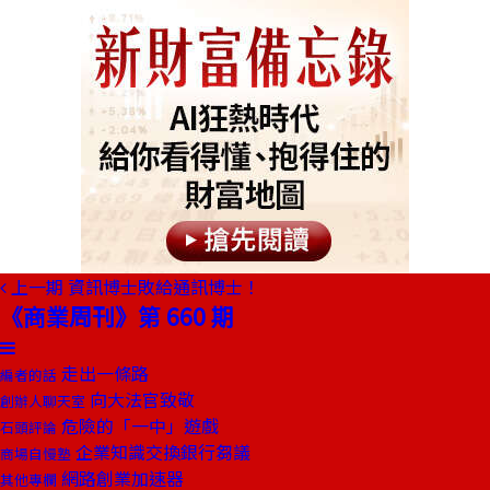
上一期
資訊博士敗給通訊博士！
《商業周刊》第 660 期
走出一條路
編者的話
向大法官致敬
創辦人聊天室
危險的「一中」遊戲
石頭評論
企業知識交換銀行芻議
商場自慢塾
網路創業加速器
其他專欄