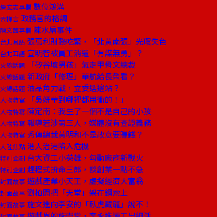
數位鴻溝
詹宏志專欄
政務官的格調
去梯言
陳水扁事件
陳文茜專欄
張萬利財務吃緊，「北黃南張」光環失色
台北耳語
宣明智被員工消遣「有謀無勇」？
台北耳語
「矽谷壞男孩」氣走甲骨文總裁
火線話題
新政府「修理」華航給長榮看？
火線話題
油品角力戰，立委選邊站？
火線話題
「吳妍華到哪裡都用衝的！」
人物特寫
陳定南：我生了一個不是自己的小孩
人物特寫
報導若涉第三人，媒體沒有查證義務
人物特寫
秀傳總裁黃明和不是故意要賺錢？
人物特寫
港人治港陷入危機
大陸焦點
台大資工小英雄，勾動廠商新戰火
特別企劃
趕程式拚命三郎，談創業一點不急
特別企劃
遊戲產業小天王，虛擬經濟大富翁
封面故事
劉柏園把「天堂」架在鋼索上
封面故事
施文進向李安的「臥虎藏龍」說不！
封面故事
遊戲界的施崇棠，李永進慢工出細活
封面故事