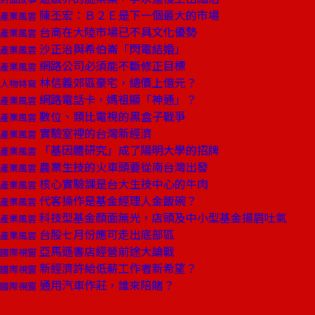
陳丕宏：Ｂ２Ｅ是下一個最大的市場
產業風雲
台商在大陸市場已不具文化優勢
產業風雲
沙正治與希伯崙「閃電結婚」
產業風雲
網路公司必須能不斷修正目標
產業風雲
林信義郊區豪宅，總價上億元？
人物特寫
網路電話卡，媽祖顯「神通」？
產業風雲
數位、類比電視的黑盒子戰爭
產業風雲
實驗室裡的台灣新經濟
產業風雲
「基因體研究」成了陽明大學的招牌
產業風雲
農業生技的火車頭要從南台灣出發
產業風雲
核心實驗課是台大生技中心的牛肉
產業風雲
代客操作是基金經理人金飯碗？
產業風雲
科技型基金顏面無光，店頭及中小型基金揚眉吐氣
產業風雲
台股七月份應可走出底部區
產業風雲
亞馬遜書店經營前途大論戰
國際視窗
新經濟許給低薪工作者新希望？
國際視窗
通用汽車作莊，誰來陪賭？
國際視窗