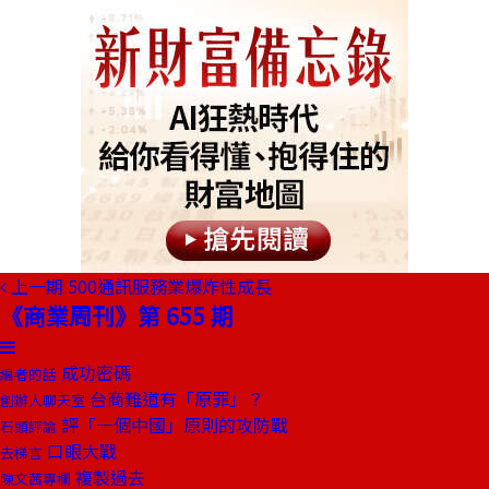
上一期
500通訊服務業爆炸性成長
《商業周刊》第 655 期
成功密碼
編者的話
台商難道有「原罪」？
創辦人聊天室
評「一個中國」原則的攻防戰
石頭評論
口眼大戰
去梯言
複製過去
陳文茜專欄