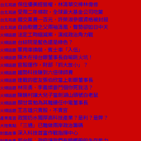
保住優美經營權，林清華交棒林偉修
台北耳語
受限二年條款，全球最大基金公司吃鱉
台北耳語
遲交黨費一百元，許榮淑參選資格被封殺
台北耳語
自由軟體之父兩袖清風，聲勢卻如日中天
台北耳語
法定工時縮減案，演成政治角力戰
火線話題
台綜院是藍色還是綠色？
火線話題
軍用車換裝，賓士車「入伍」
火線話題
陳木在接台銀董事長自喻跳火坑！
火線話題
官股運作，財部「抓大放小」？
火線話題
趨勢科技賺到六倍律師費
火線話題
連戰的密友張伯欣當上彰銀董事長
火線話題
林宗勇、李義燦要鬥個你死我活？
火線話題
陳鏡村讓大兒子當劍湖山頭號白老鼠
火線話題
顏甘霖勉為其難續任中電董事長
火線話題
王志雄只賣股，不賣官
火線話題
政策奶水獨厚高科技產業？是利？是弊？
產業風雲
「三通」已難做兩岸政治籌碼
大陸焦點
深入科技首富作戰指揮中心
封面故事
郭台銘：政府讓我們有蟑螂般的生存能力
封面故事