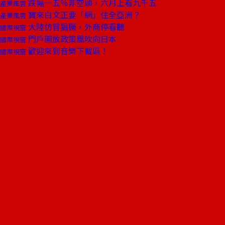
跌幅一五％非空頭，六月上看九千五
產業風雲
寶來白文正要「網」住全亞洲？
產業風雲
大陸仿冒猖獗，外商停看聽
國際視窗
門戶開放政策風吹向日本
國際視窗
歡迎來到音樂下載區！
國際視窗