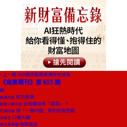
上一期
500通訊服務業爆炸性成長
《商業周刊》第 655 期
成功密碼
編者的話
台商難道有「原罪」？
創辦人聊天室
評「一個中國」原則的攻防戰
石頭評論
口眼大戰
去梯言
複製過去
陳文茜專欄