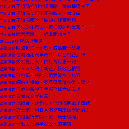
王鍾渝推倒中鋼圍牆，誓做捷運大王
特別企劃
王鍾渝：打不死的敵人，就收編！
特別企劃
王鍾渝兩次「硬頸」終獲回報
特別企劃
天生的生意人，被埋沒的創業家？
特別企劃
國營事業一一步上斷頭台？
特別企劃
網路博覽會
詹宏志專欄
阿湯哥拍一部戲，威盛賺一整年
產業風雲
台灣通用汽車改打「以台制台」牌
產業風雲
張宏嘉走人，倒打黃世惠一耙？
產業風雲
ＤＲＡＭ戰士胡正大投效台積電
產業風雲
矽谷最神秘的公司要幹掉英特爾？
產業風雲
網站不掛掉，亞馬遜靠誰技術支援？
產業風雲
五歲的新股王手握全球六成市場
產業風雲
買賣成交就有賞
產業風雲
他們貪、他們怕，他們搞起電子商務
產業風雲
許士軍：ＭＢＡ不是用來做學問的！
產業風雲
花旗銀行有四十位「碩士總機」
產業風雲
一個人抵過半家公司的業績
產業風雲