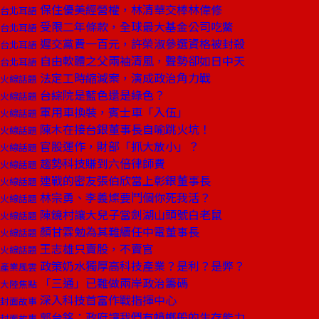
保住優美經營權，林清華交棒林偉修
台北耳語
受限二年條款，全球最大基金公司吃鱉
台北耳語
遲交黨費一百元，許榮淑參選資格被封殺
台北耳語
自由軟體之父兩袖清風，聲勢卻如日中天
台北耳語
法定工時縮減案，演成政治角力戰
火線話題
台綜院是藍色還是綠色？
火線話題
軍用車換裝，賓士車「入伍」
火線話題
陳木在接台銀董事長自喻跳火坑！
火線話題
官股運作，財部「抓大放小」？
火線話題
趨勢科技賺到六倍律師費
火線話題
連戰的密友張伯欣當上彰銀董事長
火線話題
林宗勇、李義燦要鬥個你死我活？
火線話題
陳鏡村讓大兒子當劍湖山頭號白老鼠
火線話題
顏甘霖勉為其難續任中電董事長
火線話題
王志雄只賣股，不賣官
火線話題
政策奶水獨厚高科技產業？是利？是弊？
產業風雲
「三通」已難做兩岸政治籌碼
大陸焦點
深入科技首富作戰指揮中心
封面故事
郭台銘：政府讓我們有蟑螂般的生存能力
封面故事