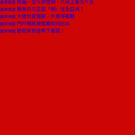
跌幅一五％非空頭，六月上看九千五
產業風雲
寶來白文正要「網」住全亞洲？
產業風雲
大陸仿冒猖獗，外商停看聽
國際視窗
門戶開放政策風吹向日本
國際視窗
歡迎來到音樂下載區！
國際視窗