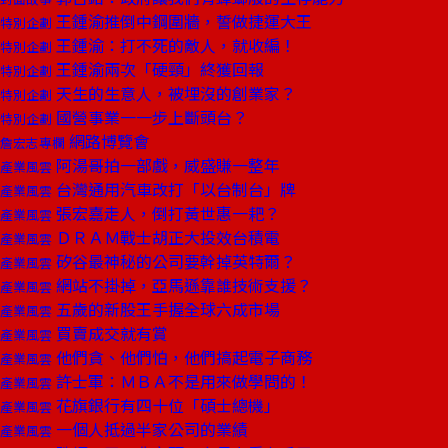
王鍾渝推倒中鋼圍牆，誓做捷運大王
特別企劃
王鍾渝：打不死的敵人，就收編！
特別企劃
王鍾渝兩次「硬頸」終獲回報
特別企劃
天生的生意人，被埋沒的創業家？
特別企劃
國營事業一一步上斷頭台？
特別企劃
網路博覽會
詹宏志專欄
阿湯哥拍一部戲，威盛賺一整年
產業風雲
台灣通用汽車改打「以台制台」牌
產業風雲
張宏嘉走人，倒打黃世惠一耙？
產業風雲
ＤＲＡＭ戰士胡正大投效台積電
產業風雲
矽谷最神秘的公司要幹掉英特爾？
產業風雲
網站不掛掉，亞馬遜靠誰技術支援？
產業風雲
五歲的新股王手握全球六成市場
產業風雲
買賣成交就有賞
產業風雲
他們貪、他們怕，他們搞起電子商務
產業風雲
許士軍：ＭＢＡ不是用來做學問的！
產業風雲
花旗銀行有四十位「碩士總機」
產業風雲
一個人抵過半家公司的業績
產業風雲