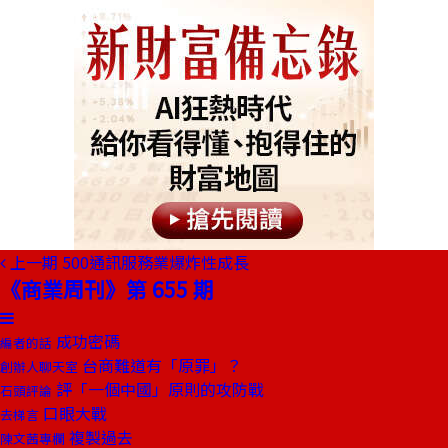
上一期
500通訊服務業爆炸性成長
《商業周刊》第 655 期
成功密碼
編者的話
台商難道有「原罪」？
創辦人聊天室
評「一個中國」原則的攻防戰
石頭評論
口眼大戰
去梯言
複製過去
陳文茜專欄