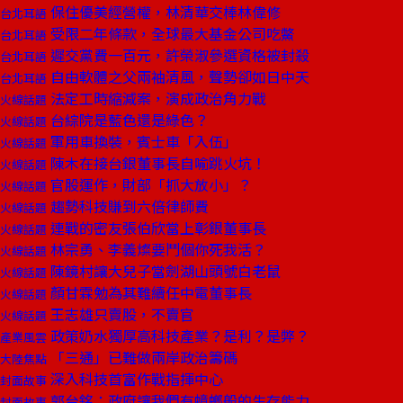
保住優美經營權，林清華交棒林偉修
台北耳語
受限二年條款，全球最大基金公司吃鱉
台北耳語
遲交黨費一百元，許榮淑參選資格被封殺
台北耳語
自由軟體之父兩袖清風，聲勢卻如日中天
台北耳語
法定工時縮減案，演成政治角力戰
火線話題
台綜院是藍色還是綠色？
火線話題
軍用車換裝，賓士車「入伍」
火線話題
陳木在接台銀董事長自喻跳火坑！
火線話題
官股運作，財部「抓大放小」？
火線話題
趨勢科技賺到六倍律師費
火線話題
連戰的密友張伯欣當上彰銀董事長
火線話題
林宗勇、李義燦要鬥個你死我活？
火線話題
陳鏡村讓大兒子當劍湖山頭號白老鼠
火線話題
顏甘霖勉為其難續任中電董事長
火線話題
王志雄只賣股，不賣官
火線話題
政策奶水獨厚高科技產業？是利？是弊？
產業風雲
「三通」已難做兩岸政治籌碼
大陸焦點
深入科技首富作戰指揮中心
封面故事
郭台銘：政府讓我們有蟑螂般的生存能力
封面故事