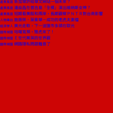
新加坡許給華文網站一個未來？
產業風雲
潘燊昌在普吉島「全裸」演出維納斯女神？
產業風雲
短期看美股和兩岸，長期觀察ＰＮＴＲ對台商影響
產業風雲
施振榮、葉紫華－成功的老虎夫妻檔
人物專訪
美元走軟，下一波匯市多頭在歐元
經濟學人
哈囉寬頻，雅虎來了！
國際視窗
Ｅ世代菁英的世界觀
國際視窗
網路隱私問題難善了
國際視窗