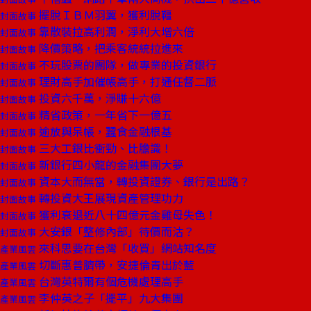
擺脫ＩＢＭ羽翼，獲利脫韁
封面故事
靠散裝拉高利潤，淨利大增六倍
封面故事
降價策略，把乘客統統拉進來
封面故事
不玩股票的團隊，做專業的投資銀行
封面故事
理財高手加催帳高手，打通任督二脈
封面故事
投資六千萬，淨賺十六億
封面故事
精省政策，一年省下一億五
封面故事
逾放與呆帳，蠶食金融根基
封面故事
三大工銀比衝勁、比膽識！
封面故事
新銀行四小龍的金融集團大夢
封面故事
資本大而無當，轉投資證券、銀行是出路？
封面故事
轉投資大王展現資產管理功力
封面故事
獲利衰退近八十四億元金雞母失色！
封面故事
大安銀「整修內部」待價而沽？
封面故事
來科思要在台灣「收買」網站知名度
產業風雲
切斷惠普臍帶，安捷倫青出於藍
產業風雲
台灣英特爾有個危機處理高手
產業風雲
李仲英之子「擺平」九大集團
產業風雲