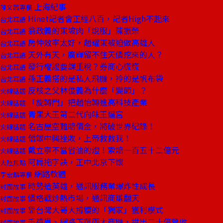
上海紀事
陳文茜專欄
Hinet記者會正經八百，記者High不起來
台北耳語
翁政義的東坡肉「說服」陳振榮
台北耳語
房仲效率太好，趙耀東被迫做高雄人
台北耳語
天外有天，廣輝留不住天價挖來的人？
台北耳語
發行權證要課重稅？券商心慌慌
台北耳語
孫正義搭的是私人飛機，拎的是帆布袋
台北耳語
反核之父林俊義為什麼「變節」？
火線話題
「旋轉門」把趙怡轉進高科技產業
火線話題
青果大王第二代向味王逼宮
火線話題
名古屋空難賠償金，將破世界紀錄！
火線話題
僑銀中興挫敗，上帝救救我！
火線話題
戴立寧不當省油的燈！索賠一百五十二億元
火線話題
阿扁拖字訣，正中北京下懷
大陸焦點
網路軟體
李宏麟專欄
時勢造英雄，通訊服務業爆炸性成長
封面故事
價格戰炒熱市場，通訊商賺翻天
封面故事
靠台灣大哥大撐腰的「獨家」獲利模式
封面故事
千禧蟲、網路下單兩大商機，拱出二十億營收
封面故事