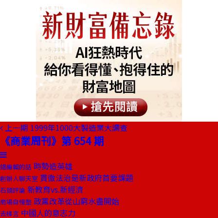
上一期
1999年1000大製造業大調查
《商業周刊》第 654 期
時勢造英雄
總編輯的話
貫徹法治是新政府首要課題
創辦人聊天室
新教育vs.新經濟
石頭評論
政黨改革從山窮水盡開始
商場自慢塾
中國人的意志力
去梯言