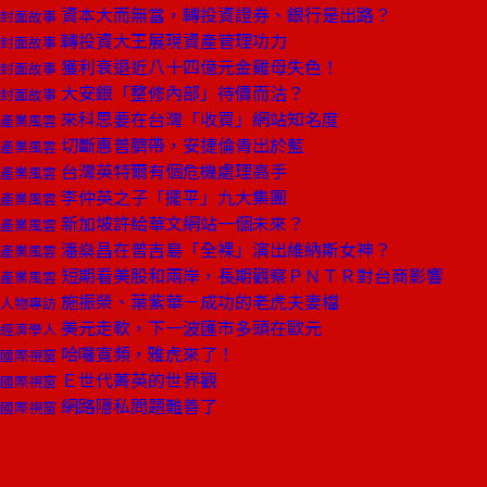
資本大而無當，轉投資證券、銀行是出路？
封面故事
轉投資大王展現資產管理功力
封面故事
獲利衰退近八十四億元金雞母失色！
封面故事
大安銀「整修內部」待價而沽？
封面故事
來科思要在台灣「收買」網站知名度
產業風雲
切斷惠普臍帶，安捷倫青出於藍
產業風雲
台灣英特爾有個危機處理高手
產業風雲
李仲英之子「擺平」九大集團
產業風雲
新加坡許給華文網站一個未來？
產業風雲
潘燊昌在普吉島「全裸」演出維納斯女神？
產業風雲
短期看美股和兩岸，長期觀察ＰＮＴＲ對台商影響
產業風雲
施振榮、葉紫華－成功的老虎夫妻檔
人物專訪
美元走軟，下一波匯市多頭在歐元
經濟學人
哈囉寬頻，雅虎來了！
國際視窗
Ｅ世代菁英的世界觀
國際視窗
網路隱私問題難善了
國際視窗