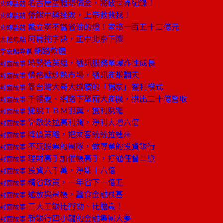
名古屋空難賠償金，將破世界紀錄！
火線話題
僑銀中興挫敗，上帝救救我！
火線話題
戴立寧不當省油的燈！索賠一百五十二億元
火線話題
阿扁拖字訣，正中北京下懷
大陸焦點
網路軟體
李宏麟專欄
時勢造英雄，通訊服務業爆炸性成長
封面故事
價格戰炒熱市場，通訊商賺翻天
封面故事
靠台灣大哥大撐腰的「獨家」獲利模式
封面故事
千禧蟲、網路下單兩大商機，拱出二十億營收
封面故事
擺脫ＩＢＭ羽翼，獲利脫韁
封面故事
靠散裝拉高利潤，淨利大增六倍
封面故事
降價策略，把乘客統統拉進來
封面故事
不玩股票的團隊，做專業的投資銀行
封面故事
理財高手加催帳高手，打通任督二脈
封面故事
投資六千萬，淨賺十六億
封面故事
精省政策，一年省下一億五
封面故事
逾放與呆帳，蠶食金融根基
封面故事
三大工銀比衝勁、比膽識！
封面故事
新銀行四小龍的金融集團大夢
封面故事