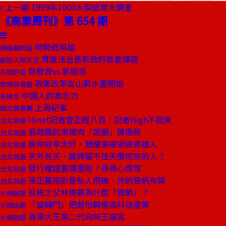
上一期
1999年1000大製造業大調查
《商業周刊》第 654 期
時勢造英雄
總編輯的話
貫徹法治是新政府首要課題
創辦人聊天室
新教育vs.新經濟
石頭評論
政黨改革從山窮水盡開始
商場自慢塾
中國人的意志力
去梯言
上海紀事
陳文茜專欄
Hinet記者會正經八百，記者High不起來
台北耳語
翁政義的東坡肉「說服」陳振榮
台北耳語
房仲效率太好，趙耀東被迫做高雄人
台北耳語
天外有天，廣輝留不住天價挖來的人？
台北耳語
發行權證要課重稅？券商心慌慌
台北耳語
孫正義搭的是私人飛機，拎的是帆布袋
台北耳語
反核之父林俊義為什麼「變節」？
火線話題
「旋轉門」把趙怡轉進高科技產業
火線話題
青果大王第二代向味王逼宮
火線話題