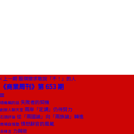
上一期
殷琪徵求敢說「不！」的人
《商業周刊》第 653 期
失敗者的契機
總編輯的話
兩岸「定調」仍待努力
創辦人聊天室
從「兩國論」向「兩族論」轉進
石頭評論
憤怒辭官的風範
商場自慢塾
力與術
去梯言