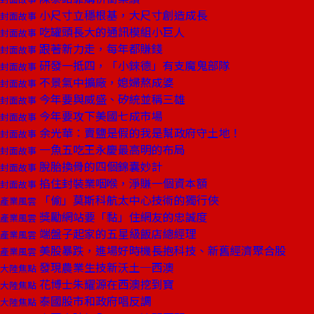
小尺寸立穩根基，大尺寸創造成長
封面故事
吃罐頭長大的通訊模組小巨人
封面故事
跟著新力走，每年都賺錢
封面故事
研發一抵四，「小錸德」有支魔鬼部隊
封面故事
不景氣中擴廠，媳婦熬成婆
封面故事
今年要與威盛、矽統並稱三雄
封面故事
今年要攻下美國七成市場
封面故事
余光華：賣鹽是假的我是幫政府守土地！
封面故事
一魚五吃王永慶最高明的布局
封面故事
脫胎換骨的四個錦囊妙計
封面故事
掐住封裝業咽喉，淨賺一個資本額
封面故事
「偷」莫斯科航太中心技術的獨行俠
產業風雲
獎勵網站要「黏」住網友的忠誠度
產業風雲
端盤子起家的五星級飯店總經理
產業風雲
美股暴跌，進場好時機長抱科技、新舊經濟聚合股
產業風雲
發現農業生技新沃土─西澳
大陸焦點
花博士朱耀源在西澳挖到寶
大陸焦點
泰國股市和政府唱反調
大陸焦點