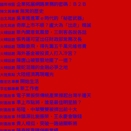
企業拓展網路業務的密碼：Ｂ２Ｂ
國際視窗
無常的歷史
陳文茜專欄
吳東進進軍ｅ時代的「秘密武器」
台北耳語
奇摩上市不順？盧大為「出走」精誠
台北耳語
新內閣意氣風發，三劍客各說各話
火線話題
張秀蓮可望出任財政部常務次長
火線話題
瑞聯要飛，得先籌五千萬元維修費
火線話題
海外基金被投資人打入冷宮？
火線話題
陳唐山被狠狠地擺了一道？
火線話題
龍蛇混雜的金融必爭之地
火線話題
大陸經濟再現曙光
大陸焦點
開始生活
詹宏志專欄
新工作者
李宏麟專欄
電子業扳倒傳統產業撐起台灣半邊天
封面故事
準上市點將，誰是最佳明星臉？
封面故事
裕隆、中華雙雙被擠出前十大
封面故事
林鎮源比施振榮、王永慶會賺錢
封面故事
貴人相挺，突破一路過關斬將
封面故事
陳泰銘靠購併衝業績
封面故事