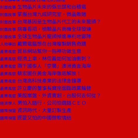
生物晶片未來的張忠謀和台積電
封面故事
掌握台灣九成研究室，微晶敢賭
封面故事
台灣基因是生物晶片代工的未來龍頭？
封面故事
病毒看招，檢驗晶片商機全球發燒
封面故事
全球生物晶片龍頭掉進專利地雷陣
封面故事
戴爾電腦想在台灣複製銷售奇蹟
人物專訪
貿易網站幫你一指神功做生意
產業風雲
經濟上車，林信義如何加油衝刺？
產業風雲
兩千國泰人「空襲」澳洲黃金海岸
產業風雲
蔡宏圖在黃金海岸徹底解放！
產業風雲
台灣高科技產業的法律金鐘罩
產業風雲
許立慶的董事長寶座面臨政黨輪替
產業風雲
美股崩盤、外資賣超，台股何去何從？
產業風雲
男怕入錯行，公司怕選錯ＣＥＯ
經濟學人
資訊時代，大量訂製生產
國際視窗
既愛又怕的中國微軟情結
國際視窗