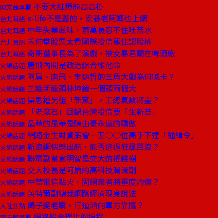
不要大紅燈籠高高掛
陳文茜專欄
e-life不是蓋的，宏碁老阿媽也上網
台北耳語
中年失業滋味，蕭萬長忍不住吐苦水
台北耳語
禾伸堂股票太貴國際投信罷住認股權
台北耳語
奇哥董事長為了演戲，被女暴君關在啤酒廠
台北耳語
唐飛內閣是政治綜合維他命
火線話題
阿扁、唐飛、李遠哲的三角大戲為何喊卡？
火線話題
工總新龍頭林坤鐘一個頭兩個大
火線話題
吳思鍾另組「新黨」，工總氣數將盡？
火線話題
「老滾石」回鍋台灣投信要「生新苔」
火線話題
晶華的風華是陳由豪永遠的驕傲
火線話題
網路金主對資策會一五○○位高手下達「通緝令」
火線話題
新浪網快樂出航，能否逃過狂風巨浪？
火線話題
聯電副董宣明智是交大的搖錢樹
火線話題
交大校長是阿扁的高科技潤滑劑
火線話題
中華電信點火，固網業者將重度灼傷？
火線話題
英特爾副總裁網路經濟現身說法
火線話題
鴿子變老鷹，汪道涵向軍方靠攏？
大陸焦點
網路股合理化的過程
李宏麟專欄