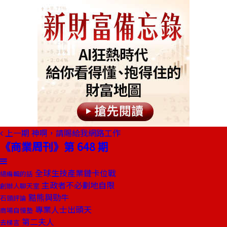
上一期
神啊，請賜給我網路工作
《商業周刊》第 648 期
全球生技產業鏈卡位戰
總編輯的話
主政者不必劃地自限
創辦人聊天室
黠熊與勁牛
石頭評論
專業人士出頭天
商場自慢塾
第二夫人
去梯言