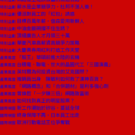
薪水是企業競爭力，杜邦不落人後！
特別企劃
優派對員工的「紅包」誘惑
特別企劃
目標百萬年薪，偕森愛用新鮮人
特別企劃
中油金飯碗擋不住生銹？
特別企劃
頂級廣告人才月領三十萬
特別企劃
華菱汽車高薪資高競爭力策略
特別企劃
大慶票券用紅利打造工作天堂
特別企劃
「股王」華碩前進大陸的玄機
產業風雲
台積電、聯電、世大的晶圓代工「三國演義」
產業風雲
英特爾為何投資台灣的艾克國際？
產業風雲
推銷員出身 陳敏利如何救了漢神百貨？
產業風雲
「網路概念」和「合併題材」是利多強心劑
產業風雲
曾煥哲「一夕賺三倍」網路致富術
產業風雲
如何找到真正的明星股票？
產業風雲
新工作潮始於矽谷，蔓延全球
國際視窗
終身保障不再，日本員工出走
國際視窗
歐洲行動電話王位爭奪戰
國際視窗