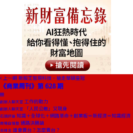
上一期
新股王智原科技，搶走華碩皇冠
《商業周刊》第 628 期
工作的動力
創辦人聊天室
「人民公敵」又現身
創辦人聊天室
知識＋全球化＋網路革命＋創業板＝新經濟＝知識經濟
石頭評論
通路決勝論
商場自慢塾
誰會賣台？怎麼賣台？
去梯言