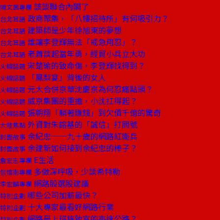
該談聯合內閣了
陳文茜專欄
政商聚集，「八樓招待所」有何吸引力？
台北耳語
建築師是少年徐旭東的夢想
台北耳語
誰讓李登輝無法「戒急用忍」？
台北耳語
老蕭談起當年勇，經貿小兵立大功
台北耳語
宋楚瑜的致命傷，李登輝找得到？
火線話題
「鳳梨宴」背後的女人
火線話題
元大合併京華沈慶京為何忍痛點頭？
火線話題
威京集團的重擔，小沈扛得起？
火線話題
張朝翔「躺著賺錢」到欠債千億的驚奇
火線話題
外資對朱鎔基的「誠信」打問號
大陸焦點
余紀忠──九十歲的網路紅衛兵
封面故事
余建新如何接到余紀忠的棒子？
封面故事
E生活
詹宏志專欄
多做深呼吸，少談希特勒
信懷南專欄
網路股選股建議
李宏麟專欄
哪些公司加薪最快？
特別企劃
十大專家最看好網路行業
特別企劃
網路是上班族致富的高速公路？
特別企劃