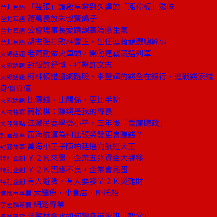
「雙張」讓啟阜嚐到久違的「漲停板」滋味
台北耳語
蕭萬長放朱俶賢鴿子
台北耳語
公會理事長愛蹺課高清愿生氣
台北耳語
胡志強打敗林豐正，出任連蕭競選總幹事
台北耳語
老蕭勤做火車頭，開動連戰競選列車
火線話題
封殺許舒博、打擊許文志
火線話題
柯林頓錯過網路股、李登輝的錢全在銀行、連戰錢滾錢
火線話題
身價百億
比價錢、比關係、更比手腕
火線話題
簡松棋：賺錢是我的專長
人物特寫
江澤民要學鄧小平，三年後「垂簾聽政」
大陸焦點
萬海航運為何比張榮發更會賺錢？
封面故事
萬海小王子陳柏廷邁向航運大王
封面故事
Ｙ２Ｋ來襲，企業五兆資金大挪移
特別企劃
Ｙ２Ｋ因應不良，企業會完蛋
特別企劃
有人避險，有人要發Ｙ２Ｋ災難財
特別企劃
大鱷魚，小食店，摩托船
信懷南專欄
網路專業
李宏麟專欄
法警林金水如何變身補習班「教父」
產業風雲