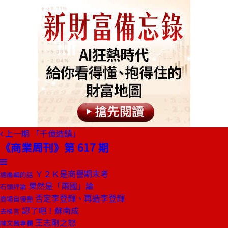
上一期
「千億造鎮」
《商業周刊》第 617 期
Ｙ２Ｋ是商譽期末考
總編輯的話
果然是「兩國」論
石頭評論
否定李登輝、再造李登輝
商場自慢塾
認了吧！蘇南成
去梯言
王志剛之怒
陳文茜專欄