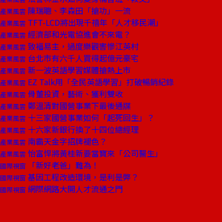
陳瑞聰、李森田「搶功」一流
產業風雲
TFT-LCD將出現千禧年「人才移民潮」
產業風雲
經濟部和光電協進會不來電？
產業風雲
致福易主，過度樂觀害慘江英村
產業風雲
台北市有六千人買得起億元豪宅
產業風雲
新一波英語學習媒體搶熱上市
產業風雲
EZ Talk用「全民英語學習」打破暢銷紀錄
產業風雲
骨董投資，藝術、獲利雙收
產業風雲
鄭溫清對國營事業下最後通牒
產業風雲
十三家國營事業如何「起死回生」？
產業風雲
十六家新銀行換了十四位總經理
產業風雲
南霸天金字招牌褪色？
產業風雲
怡富悍將黃桂新要當寶來「公司醫生」
產業風雲
「新好老爸」難為！
國際視窗
基因工程改造環境，是利是弊？
國際視窗
網際網路大開人才流通之門
國際視窗