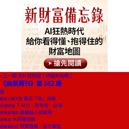
上一期
為什麼抒困？紓困有效嗎？
《商業周刊》第 582 期
萬災「政」為首
創辦人聊天室
ＴＭＤ．季辛吉．台灣
石頭評論
虛擬敵人的威脅
商場自慢塾
大蒜與修憲
去梯言
政策粗糙、官不聊生
總編輯的話