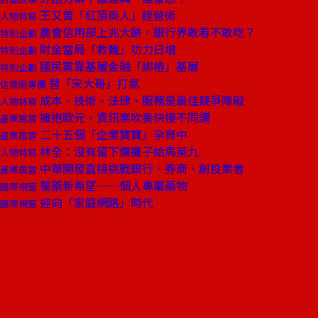
王又曾「紅頂商人」經營術
人物特寫
農會信用部上兆大餅，銀行界敢看不敢吃？
特別企劃
財金當局「救難」功力日增
特別企劃
國民黨靠基層金融「綁樁」基層
特別企劃
替「宋大哥」打氣
信懷南專欄
成本、技術、法律、服務是最佳競爭障礙
人物特寫
擁抱歐元，資訊業吹奏快慢不同調
產業風雲
二十五個「企業寶寶」孕育中
產業風雲
林全：沒有留下爛攤子給馬英九
人物特寫
中華開發直接挑戰銀行、券商、創投業者
產業風雲
醫藥新希望——個人專屬藥物
國際視窗
迎向「家庭網路」時代
國際視窗