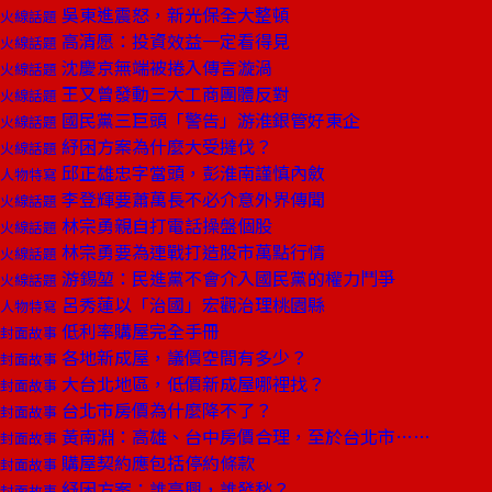
吳東進震怒，新光保全大整頓
火線話題
高清愿：投資效益一定看得見
火線話題
沈慶京無端被捲入傳言漩渦
火線話題
王又曾發動三大工商團體反對
火線話題
國民黨三巨頭「警告」游淮銀管好東企
火線話題
紓困方案為什麼大受撻伐？
火線話題
邱正雄忠字當頭，彭淮南謹慎內斂
人物特寫
李登輝要蕭萬長不必介意外界傳聞
火線話題
林宗勇親自打電話操盤個股
火線話題
林宗勇要為連戰打造股市萬點行情
火線話題
游錫堃：民進黨不會介入國民黨的權力鬥爭
火線話題
呂秀蓮以「治國」宏觀治理桃園縣
人物特寫
低利率購屋完全手冊
封面故事
各地新成屋，議價空間有多少？
封面故事
大台北地區，低價新成屋哪裡找？
封面故事
台北市房價為什麼降不了？
封面故事
黃南淵：高雄、台中房價合理，至於台北市……
封面故事
購屋契約應包括停約條款
封面故事
紓困方案：誰高興，誰發愁？
封面故事