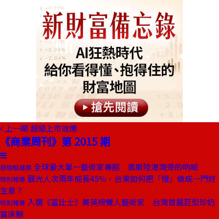
上一期
超級上市效應
《商業周刊》第 2015 期
全球最大單一藝術家專館 奧斯陸港灣旁的吶喊
發現酷建築
觀光人次兩年成長45％，台東如何把「慢」做成一門好
特別報導
生意？
入選《富比士》菁英榜雙人藝術家 台灣首展巨型珍奶
特別報導
當床躺