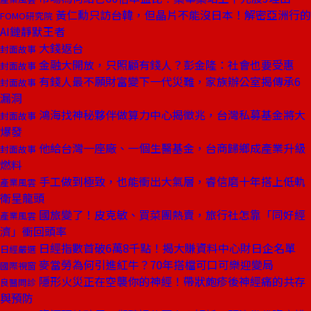
黃仁勳只訪台韓，但晶片不能沒日本！解密亞洲行的
FOMO研究院
AI鏈靜默王者
大錢返台
封面故事
金融大開放，只照顧有錢人？彭金隆：社會也要受惠
封面故事
有錢人最不願財富變下一代災難，家族辦公室揭傳承6
封面故事
漏洞
鴻海找神秘夥伴做算力中心揭徵兆，台灣私募基金將大
封面故事
爆發
他給台灣一座廠、一個生醫基金，台商歸鄉成產業升級
封面故事
燃料
手工做到極致，也能衝出大氣層，睿信磨十年搭上低軌
產業風雲
衛星龍頭
國旅變了！皮克敏、買菜團熱賣，旅行社怎靠「同好經
產業風雲
濟」衝回頭率
日經指數首破6萬8千點！揭大賺資料中心財日企名單
日經嚴選
麥當勞為何引進紅牛？70年搭檔可口可樂迎變局
國際視窗
隱形火災正在空襲你的神經！帶狀皰疹後神經痛的共存
良醫問診
與預防