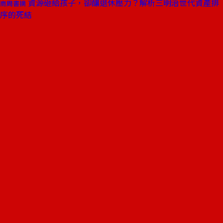
資源砸給孩子，卻釀退休壓力？解析三明治世代資產排
商周書摘
序的死結