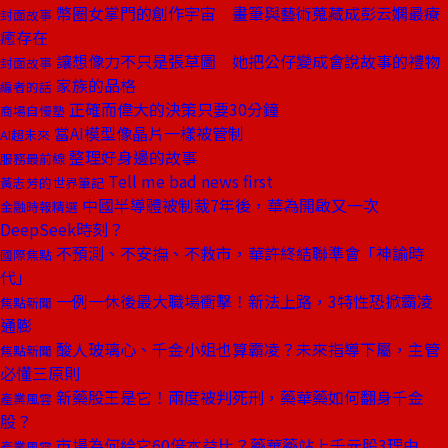
幣圈女掌門的創作宇宙 畫筆與藝術蒐藏成彭云嫻最療
封面故事
癒存在
讓想像力不只是張草圖 她把公仔變成會說故事的禮物
封面故事
家族的品格
編者的話
正確而偉大的決策只要30分鐘
商場自慢塾
當AI模型像晶片一樣被管制
AI超未來
整理好身邊的故事
服務最前線
Tell me bad news first
黃志芳的世界筆記
中國半導體被制裁7年後，華為開啟又一次
金融時報精選
DeepSeek時刻？
不預測、不安撫、不救市，華許終結聯準會「神諭時
國際焦點
代」
一例一休後最大職場衝擊！新法上路，3特性恐掀霸凌
焦點新聞
通膨
酸人玻璃心、千金小姐也算霸凌？未來指導下屬，主管
焦點新聞
必懂三原則
新藥股王是它！兩度被判死刑，藥華藥如何翻身千金
產業風雲
股？
市場為何給它60倍本益比？藥華藥站上千元股3理由
產業風雲