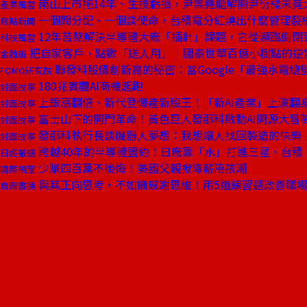
南山上市拖14年、生技虧損，尹崇堯能解開尹衍樑未竟
產業風雲
一個問分配、一個談使命，台積電分紅燒出什麼管理裂
焦點新聞
12年苦熬解決半導體大廠「插針」課題，它從瀕臨倒閉
科技風雲
把自家客戶、點數「送人用」 國泰世華百億小樹點的逆
金融街
聯發科股價創新高的秘密：當Google「最強水電總
FOMO研究院
180兆實體AI商機起跑
封面故事
上銀漲翻倍、新代登傳產新股王！「新AI產業」上演翻
封面故事
富士山下的開門革命！黃色巨人發那科啟動AI開源大冒
封面故事
發那科執行長談機器人夢想：我想讓人找回製造的快樂
封面故事
跨越40年的半導體盟約！日廠靠「水」打進三星、台積
日經嚴選
少賺四百萬不後悔！美國父親掀降薪陪孩潮
國際視窗
與其正向思考，不如擁感謝思維！用5道練習題改善職
商周書摘