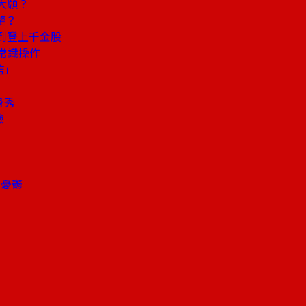
大願？
縫？
到登上千金股
常識操作
監」
身秀
險
場憂鬱