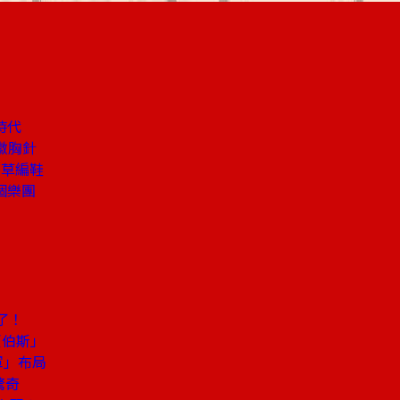
時代
徽胸針
搭草編鞋
個樂團
密
了！
賈伯斯」
軍」布局
驚奇