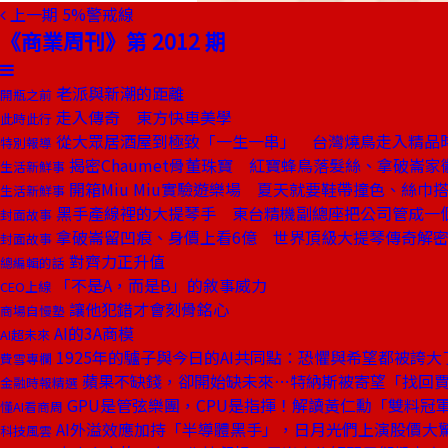
上一期
5%警戒線
《商業周刊》第 2012 期
老派與新潮的距離
開瓶之前
走入傳奇 東方快車美學
此時此行
從大眾居酒屋到極致「一生一串」 台灣燒鳥走入精品
特別報導
揭密Chaumet骨董珠寶 紅寶蜂鳥落髮絲、拿破崙家
生活新鮮事
開箱Miu Miu實驗遊樂場 夏天就要鞋帶撞色、絲巾
生活新鮮事
黑手產線裡的大提琴手 東台精機副總座把公司管成一
封面故事
拿破崙留凹痕、身價上看6億 世界頂級大提琴傳奇解
封面故事
對齊力正升值
總編輯的話
「不是A，而是B」的敘事威力
CEO上線
讓他犯錯才會刻骨銘心
商場自慢塾
AI的3A商模
AI超未來
1925年的驢子與今日的AI共同點：恐懼與希望都被誇大
費雪專欄
蘋果不缺錢，卻開始缺未來⋯特納斯被寄望「找回
金融時報精選
GPU是管弦樂團，CPU是指揮！解讀黃仁勳「雙料冠
懂AI看商周
AI外溢效應加持「半導體黑手」，日月光們上演股價大
科技風雲