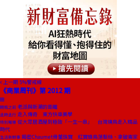
上一期
5%警戒線
《商業周刊》第 2012 期
老派與新潮的距離
開瓶之前
走入傳奇 東方快車美學
此時此行
從大眾居酒屋到極致「一生一串」 台灣燒鳥走入精品
特別報導
時代
揭密Chaumet骨董珠寶 紅寶蜂鳥落髮絲、拿破崙家
生活新鮮事