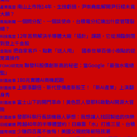
南山上市拖14年、生技虧損，尹崇堯能解開尹衍樑未竟
產業風雲
大願？
一個問分配、一個談使命，台積電分紅燒出什麼管理裂
焦點新聞
縫？
12年苦熬解決半導體大廠「插針」課題，它從瀕臨倒閉
科技風雲
到登上千金股
把自家客戶、點數「送人用」 國泰世華百億小樹點的逆
金融街
常識操作
聯發科股價創新高的秘密：當Google「最強水電總
FOMO研究院
監」
180兆實體AI商機起跑
封面故事
上銀漲翻倍、新代登傳產新股王！「新AI產業」上演翻
封面故事
身秀
富士山下的開門革命！黃色巨人發那科啟動AI開源大冒
封面故事
險
發那科執行長談機器人夢想：我想讓人找回製造的快樂
封面故事
跨越40年的半導體盟約！日廠靠「水」打進三星、台積
日經嚴選
少賺四百萬不後悔！美國父親掀降薪陪孩潮
國際視窗