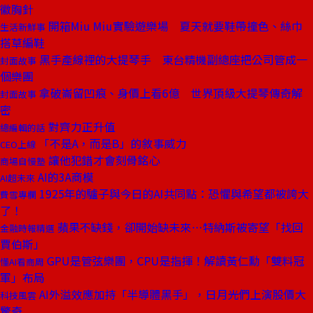
徽胸針
開箱Miu Miu實驗遊樂場 夏天就要鞋帶撞色、絲巾
生活新鮮事
搭草編鞋
黑手產線裡的大提琴手 東台精機副總座把公司管成一
封面故事
個樂團
拿破崙留凹痕、身價上看6億 世界頂級大提琴傳奇解
封面故事
密
對齊力正升值
總編輯的話
「不是A，而是B」的敘事威力
CEO上線
讓他犯錯才會刻骨銘心
商場自慢塾
AI的3A商模
AI超未來
1925年的驢子與今日的AI共同點：恐懼與希望都被誇大
費雪專欄
了！
蘋果不缺錢，卻開始缺未來⋯特納斯被寄望「找回
金融時報精選
賈伯斯」
GPU是管弦樂團，CPU是指揮！解讀黃仁勳「雙料冠
懂AI看商周
軍」布局
AI外溢效應加持「半導體黑手」，日月光們上演股價大
科技風雲
驚奇