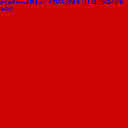
與其正向思考，不如擁感謝思維！用5道練習題改善職
商周書摘
場憂鬱