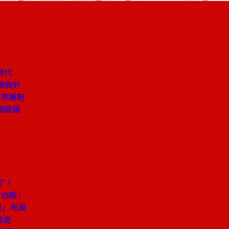
時代
徽胸針
搭草編鞋
個樂團
密
了！
賈伯斯」
軍」布局
驚奇