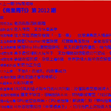
上一期
5%警戒線
《商業周刊》第 2012 期
老派與新潮的距離
開瓶之前
走入傳奇 東方快車美學
此時此行
從大眾居酒屋到極致「一生一串」 台灣燒鳥走入精品
特別報導
揭密Chaumet骨董珠寶 紅寶蜂鳥落髮絲、拿破崙家
生活新鮮事
開箱Miu Miu實驗遊樂場 夏天就要鞋帶撞色、絲巾
生活新鮮事
黑手產線裡的大提琴手 東台精機副總座把公司管成一
封面故事
拿破崙留凹痕、身價上看6億 世界頂級大提琴傳奇解
封面故事
對齊力正升值
總編輯的話
「不是A，而是B」的敘事威力
CEO上線
讓他犯錯才會刻骨銘心
商場自慢塾
AI的3A商模
AI超未來
1925年的驢子與今日的AI共同點：恐懼與希望都被誇大
費雪專欄
蘋果不缺錢，卻開始缺未來⋯特納斯被寄望「找回
金融時報精選
GPU是管弦樂團，CPU是指揮！解讀黃仁勳「雙料冠
懂AI看商周
AI外溢效應加持「半導體黑手」，日月光們上演股價大
科技風雲