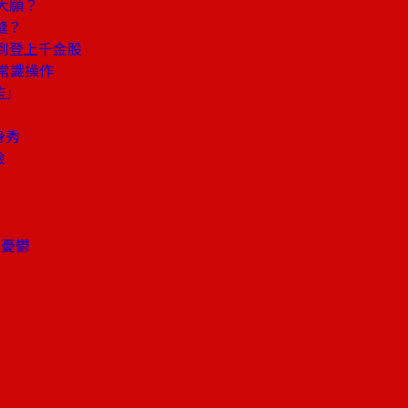
大願？
縫？
到登上千金股
常識操作
監」
身秀
險
場憂鬱