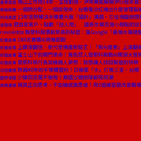
南山上市拖14年、生技虧損，尹崇堯能解開尹衍樑未竟
產業風雲
一個問分配、一個談使命，台積電分紅燒出什麼管理裂
焦點新聞
12年苦熬解決半導體大廠「插針」課題，它從瀕臨倒閉
科技風雲
把自家客戶、點數「送人用」 國泰世華百億小樹點的逆
金融街
聯發科股價創新高的秘密：當Google「最強水電總
FOMO研究院
180兆實體AI商機起跑
封面故事
上銀漲翻倍、新代登傳產新股王！「新AI產業」上演翻
封面故事
富士山下的開門革命！黃色巨人發那科啟動AI開源大冒
封面故事
發那科執行長談機器人夢想：我想讓人找回製造的快樂
封面故事
跨越40年的半導體盟約！日廠靠「水」打進三星、台積
日經嚴選
少賺四百萬不後悔！美國父親掀降薪陪孩潮
國際視窗
與其正向思考，不如擁感謝思維！用5道練習題改善職
商周書摘