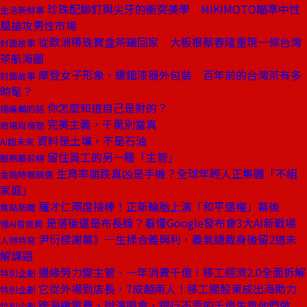
珍珠配鉚釘與尖牙的衝突美學 MIKIMOTO瞄準中性
生活新鮮事
風搶攻男性市場
從歐洲帶珠寶盒茶罐回家 大板根蔡春隆重現一條台灣
封面故事
茶航海圖
摩登女子形象、螺鈿漆器外包裝 百年前的台灣茶有多
封面故事
時髦？
你怎麼知道自己是對的？
總編輯的話
完美主義，千萬別當真
商場自慢塾
資料是土壤，不是石油
AI超未來
留住員工的另一種「主管」
服務最前線
生育率崩跌真凶是手機？全球年輕人正集體「不組
金融時報精選
家庭」
羅才仁兩度接棒！正新輪胎上演「和平還權」幕後
焦點新聞
是落後還是布長線？看懂Google發布會3大AI新戰場
懂AI看商周
尹衍樑謝幕》一生揉合義與利，義氣總裁身後留2道未
人物特寫
解課題
邊緣勞力變主管、一年消費千億！移工經濟2.0全面拆解
特別企劃
它從外場到店長，7成越南人！移工變股東成出海助力
特別企劃
跨海繳電費、辦演唱會，銀行不要的千億生意他們做
特別企劃