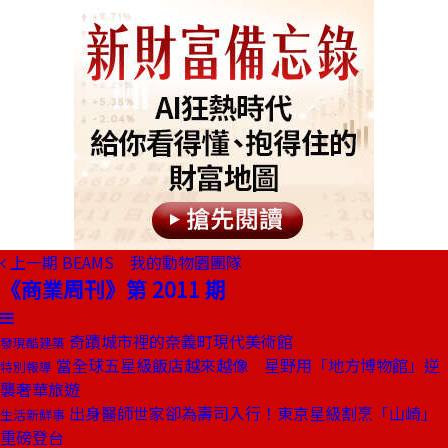
上一期
BEAMS 我的動物園團隊
《商業周刊》第 2011 期
奇蹟城市裡的奈義町現代美術館
發現酷建築
當全球五星級飯店越來越像 星野用「地方博物館」逆
特別報導
襲奢華旅遊
出身醫師世家卻為壽司入行！東京星級割烹「山崎」
生活新鮮事
重磅登台