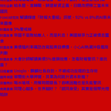
給永居、准轉職、歸還薪資正義，日韓改把移工當未來
特別企劃
國民
解讀輝達「財報大重組」訊號，92％ vs 8％的AI新未
FOMO研究院
來圖像
5%警戒線
封面故事
帝國不是敗給敵人，而是利息！美國競爭力正被債息蠶
封面故事
食
美債殖利率飆恐改寫股票目標價，小心AI熱潮沖昏風險
封面故事
判斷
大會計師解讀美債5％連鎖效應，怎看財報警訊？誰抗
封面故事
震？
Uniqlo、麒麟社長自剖，不被成功反噬的生存術
日經嚴選
華爾街大舉押寶，貝果為何跳升資本新寵？
國際視窗
喝水嗆咳、用餐時間變長？吞嚥困難也是失能警訊
良醫問診
同理心越多，世界越好？「感同身受」其實是個聚光燈
商周書摘
陷阱