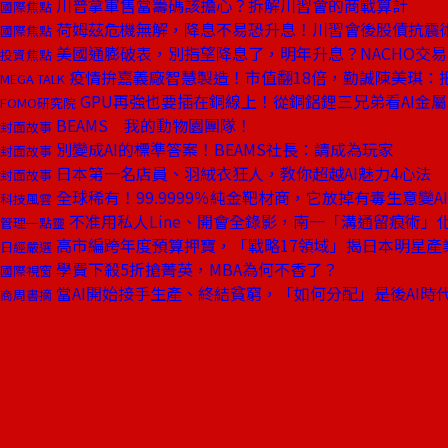
川普拿軍售當籌碼該擔心？拆解川習會的商戰算計
國際焦點
荷姆茲危機無解，降息不易恐升息！川習會後股債抗震
國際焦點
美國通膨破表，別指望降息了，明年升息？NACHO交
投資焦點
疫情拚嘉義廠智慧製造！市值翻18倍，勤誠陳美琪：把
MEGA TALK
GPU再強也要插在銅線上！從銅鋁鋰三兄弟看AI金
FOMO研究院
BEAMS 我的動物園團隊！
封面故事
別變成AI的標準答案！BEAMS社長：請成為玩家
封面故事
日本第一名店員、羽絨衣狂人，教你超越AI魅力4心法
封面故事
全球稀有！99.9999％純金靶材商，它放掉有毒生意變A
科技風雲
不准用私人Line、開會全錄影，南一「溝通留痕術」
管理一點靈
高市編跨年度預算押寶，「戰略17領域」揭日本明星產
日經嚴選
學費下殺5折搶菁英，MBA為何不香了？
國際視窗
當AI開始接手生產、終結貧窮，「如何分配」是後AI時
商周書摘