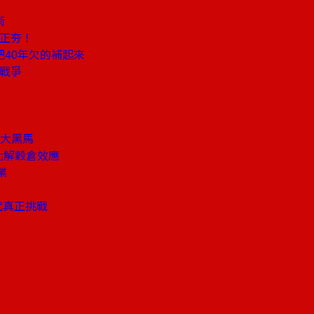
術
易正夯！
40年欠的補起來
屬戰爭
I大黑馬
化解穀倉效應
業
代真正挑戰