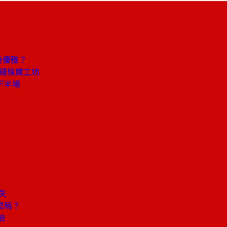
要優雅？
頂級珠寶工坊
下半場
失
麼局？
檢