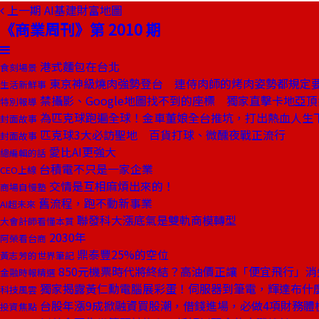
上一期
AI基建財富地圖
《商業周刊》第 2010 期
港式麵包在台北
食刻場景
東京神級燒肉強勢登台 連侍肉師的烤肉姿勢都規定
生活新鮮事
禁攝影、Google地圖找不到的座標 獨家直擊卡地亞
特別報導
為匹克球跑遍全球！金車董娘全台推坑，打出熱血人生
封面故事
匹克球3大必訪聖地 百貨打球、微醺夜戰正流行
封面故事
愛比AI更強大
總編輯的話
台積電不只是一家企業
CEO上線
交情是互相麻煩出來的！
商場自慢塾
舊流程，跑不動新事業
AI超未來
聯發科大漲底氣是雙軌商模轉型
大會計師看懂本質
2030年
阿榮看台商
鼎泰豐25%的空位
黃志芳的世界筆記
850元機票時代將終結？高油價正讓「便宜飛行」消
金融時報精選
獨家揭露黃仁勳電腦展彩蛋！伺服器到筆電，輝達布什
科技風雲
台股年漲9成掀融資買股潮，借錢進場，必做4項財務體
投資焦點