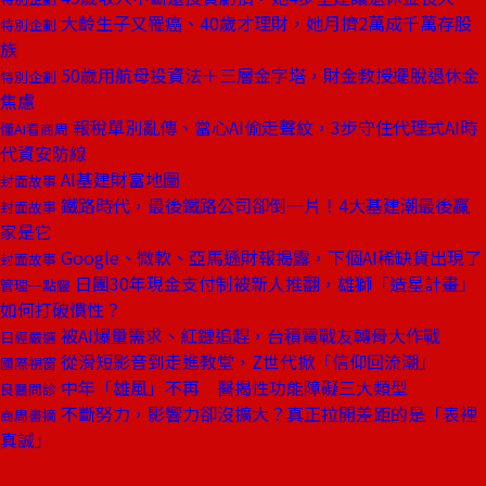
大齡生子又罹癌、40歲才理財，她月擠2萬成千萬存股
特別企劃
族
50歲用航母投資法＋三層金字塔，財金教授擺脫退休金
特別企劃
焦慮
報稅單別亂傳、當心AI偷走聲紋，3步守住代理式AI時
懂AI看商周
代資安防線
AI基建財富地圖
封面故事
鐵路時代，最後鐵路公司卻倒一片！4大基建潮最後贏
封面故事
家是它
Google、微軟、亞馬遜財報揭露，下個AI稀缺貨出現了
封面故事
日團30年現金支付制被新人推翻，雄獅「造星計畫」
管理一點靈
如何打破慣性？
被AI爆量需求、紅鏈追趕，台積電戰友轉骨大作戰
日經嚴選
從滑短影音到走進教堂，Z世代掀「信仰回流潮」
國際視窗
中年「雄風」不再 醫揭性功能障礙三大類型
良醫問診
不斷努力，影響力卻沒擴大？真正拉開差距的是「表裡
商周書摘
真誠」