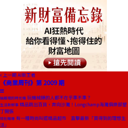
上一期
AI新王者
《商業周刊》第 2009 期
玩機械錶的人都不在乎準不準？
抽屜裡的時光機
精品跳出百貨，奔向沙灘！Longchamp海灘俱樂部墾
生活新鮮事
丁開張
有一種時尚叫逛精品超市 直擊最新「買得到的理想生
特別報導
活」