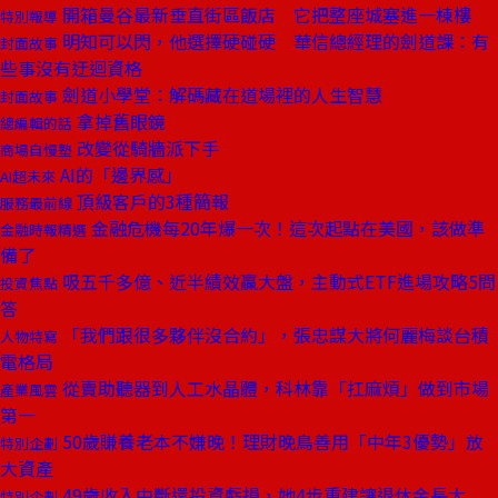
開箱曼谷最新垂直街區飯店 它把整座城塞進一棟樓
特別報導
明知可以閃，他選擇硬碰硬 華信總經理的劍道課：有
封面故事
些事沒有迂迴資格
劍道小學堂：解碼藏在道場裡的人生智慧
封面故事
拿掉舊眼鏡
總編輯的話
改變從騎牆派下手
商場自慢塾
AI的「邊界感」
AI超未來
頂級客戶的3種簡報
服務最前線
金融危機每20年爆一次！這次起點在美國，該做準
金融時報精選
備了
吸五千多億、近半績效贏大盤，主動式ETF進場攻略5問
投資焦點
答
「我們跟很多夥伴沒合約」，張忠謀大將何麗梅談台積
人物特寫
電格局
從賣助聽器到人工水晶體，科林靠「扛麻煩」做到市場
產業風雲
第一
50歲賺養老本不嫌晚！理財晚鳥善用「中年3優勢」放
特別企劃
大資產
49歲收入中斷還投資虧損，她4步重建讓退休金長大
特別企劃