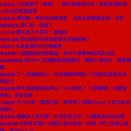
150萬標下「破椅」、周杰倫尋椅找他！臣爵傢俱創辦
封面故事
人的北歐蒐藏哲學
黃銅腳、榫卯和泡棉老態 五款北歐限量名椅一次看
封面故事
黃仁勳，看錯了
總編輯的話
種花高手不看花，看植株
CEO上線
賈伯斯如何完成蘋果史詩級逆轉？
商場自慢塾
AI裁員潮中的台灣機會
AI超未來
川普關稅戰攻勢再起，為何不會擊垮經濟及台股
費雪專欄
資料中心狂潮撕裂美國農村，揭開川普的AI、選票兩
金融時報精選
難
下一座護國神山，從金融鬆綁開始？3改變正重塑台灣
焦點新聞
競爭力
兩千億買盤湧向神山？中小股慘了？4問解讀「台積電
焦點新聞
條款」資金洗牌
不只叫車，順便訂房、買早餐！揭開Uber七大新功能背
火線話題
後野心
讓懂的人來定價！台泥赴歐上市，55萬股東必知效應
產業風雲
AI創新百強》AI轉型3避坑指南，和碩「帶工程師上產
懂AI看商周
線」減76％人力