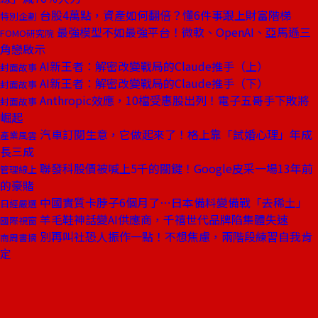
台股4萬點，資產如何翻倍？懂6件事跟上財富階梯
特別企劃
最強模型不如最強平台！微軟、OpenAI、亞馬遜三
FOMO研究院
角戀啟示
AI新王者：解密改變戰局的Claude推手（上）
封面故事
AI新王者：解密改變戰局的Claude推手（下）
封面故事
Anthropic效應，10檔受惠股出列！電子五哥手下敗將
封面故事
崛起
汽車訂閱生意，它做起來了！格上靠「試婚心理」年成
產業風雲
長三成
聯發科股價被喊上5千的關鍵！Google皮采一場13年前
管理線上
的豪賭
中國實質卡脖子6個月了⋯日本備料變備戰「去稀土」
日經嚴選
羊毛鞋神話變AI供應商，千禧世代品牌陷集體失速
國際視窗
別再叫社恐人振作一點！不想焦慮，兩階段練習自我肯
商周書摘
定