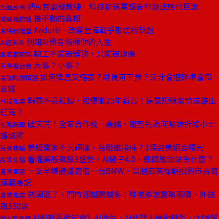
把AI當虛擬教練 科技能規畫課表但無法應付巨浪
封面故事
推不動的真相
總編輯的話
Anduril—改變台海戰爭形式的新創
商場自慢塾
別讓AI預言指揮你的人生
AI超未來
缺工不能被解決，只能被適應
服務最前線
大事？小事？
阿榮看台商
如何降息又縮表？財長可干預？沃什會把聯準會帶
金融時報精選
去哪
聯電不畏紅鏈，股價衝25年新高！這是短線激情或游出
科技風雲
紅海？
破天荒！全家合作統一黑貓，羅智先為何點頭拆掉小七
焦點新聞
護城河
美股贏家不只輝達，台股誰接棒？3類台美組合曝光
投資焦點
看懂美股飆股3趨勢，AI鏟子4.0、鄉鎮加油站夯什麼？
投資焦點
一支半導體爐管值一台BMW，崇越石英從虧損到市占龍
產業風雲
頭翻身記
熱潮退了，門市卻越開越多！胖老爹怎靠敢漲價、外送
產業風雲
飆350店
AI創新百強年會》AI原生、AI代理人催動轉型，大咖解
懂AI看商周