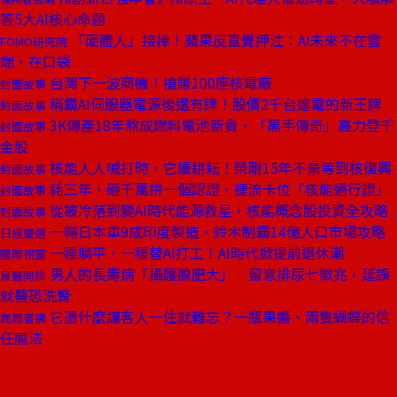
答5大AI核心命題
「硬體人」接棒！蘋果反直覺押注：AI未來不在雲
FOMO研究院
端，在口袋
台灣下一波商機！搶賺100座核電廠
封面故事
稱霸AI伺服器電源後還有牌！股價2千台達電的新王牌
封面故事
3K傳產18年熬成燃料電池新貴，「黑手傳奇」高力登千
封面故事
金股
核能人人喊打時，它續耕耘！榮剛15年不棄等到核復興
封面故事
耗三年、砸千萬拚一個認證，捷流卡位「核能通行證」
封面故事
從被冷落到變AI時代能源救星，核能概念股投資全攻略
封面故事
一輛日本車9成印度製造，鈴木制霸14億人口市場攻略
日經嚴選
一種躺平，一種替AI打工！AI時代掀提前退休潮
國際視窗
男人的長壽病「攝護腺肥大」 留意排尿七徵兆，延誤
良醫問診
就醫恐洗腎
它憑什麼讓客人一住就難忘？一瓶果醬、兩隻蝴蝶的信
商周書摘
任魔法