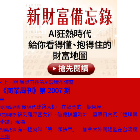
上一期
鳳梨田裡的AI玻纖布傳奇
《商業周刊》第 2007 期
後現代建築大師 在福岡的「糖果屋」
發現酷建築
復刻羅浮宮女神、破億棋盤時計 直擊日內瓦「鐘錶與
特別報導
奇蹟」現場
有一種爽叫「第二類快樂」 加拿大外商總監在台灣瘋
封面故事
三鐵