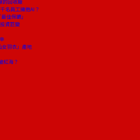
線的回收廠
千名員工擁抱AI？
「最佳保鑣」
投資巨變
辛
仙女羽衣」產地
破紅海？