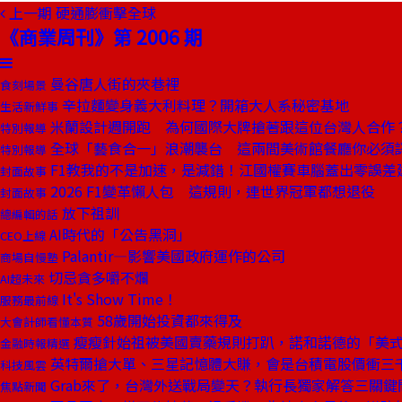
上一期
硬通膨衝擊全球
《商業周刊》第 2006 期
曼谷唐人街的夾巷裡
食刻場景
辛拉麵變身義大利料理？開箱大人系秘密基地
生活新鮮事
米蘭設計週開跑 為何國際大牌搶著跟這位台灣人合作
特別報導
全球「藝食合一」浪潮襲台 這兩間美術館餐廳你必須
特別報導
F1教我的不是加速，是減錯！江國權賽車腦蓋出零誤差
封面故事
2026 F1變革懶人包 這規則，連世界冠軍都想退役
封面故事
放下祖訓
總編輯的話
AI時代的「公告黑洞」
CEO上線
Palantir—影響美國政府運作的公司
商場自慢塾
切忌貪多嚼不爛
AI超未來
It's Show Time！
服務最前線
58歲開始投資都來得及
大會計師看懂本質
瘦瘦針始祖被美國賣藥規則打趴，諾和諾德的「美
金融時報精選
英特爾搶大單、三星記憶體大賺，會是台積電股價衝三
科技風雲
Grab來了，台灣外送戰局變天？執行長獨家解答三關鍵
焦點新聞