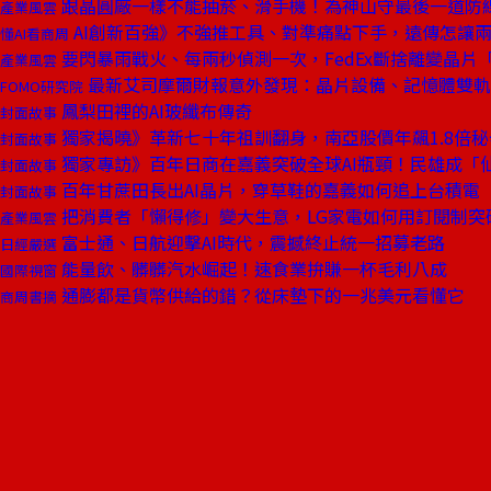
跟晶圓廠一樣不能抽菸、滑手機！為神山守最後一道防
產業風雲
AI創新百強》不強推工具、對準痛點下手，遠傳怎讓兩
懂AI看商周
要閃暴雨戰火、每兩秒偵測一次，FedEx斷捨離變晶片
產業風雲
最新艾司摩爾財報意外發現：晶片設備、記憶體雙軌
FOMO研究院
鳳梨田裡的AI玻纖布傳奇
封面故事
獨家揭曉》革新七十年祖訓翻身，南亞股價年飆1.8倍秘
封面故事
獨家專訪》百年日商在嘉義突破全球AI瓶頸！民雄成「
封面故事
百年甘蔗田長出AI晶片，穿草鞋的嘉義如何追上台積電
封面故事
把消費者「懶得修」變大生意，LG家電如何用訂閱制突
產業風雲
富士通、日航迎擊AI時代，震撼終止統一招募老路
日經嚴選
能量飲、髒髒汽水崛起！速食業拚賺一杯毛利八成
國際視窗
通膨都是貨幣供給的錯？從床墊下的一兆美元看懂它
商周書摘