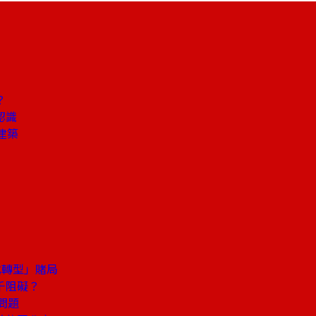
？
認識
建築
式轉型」賭局
千阻礙？
問題