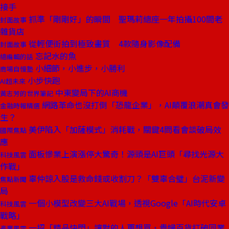
接手
抓準「剛剛好」的瞬間 聖瑪莉總座一年拍攝100間老
封面故事
雜貨店
從輕便街拍到極致畫質 4款隨身影像配備
封面故事
忘記水的魚
總編輯的話
小細節，小進步，小勝利
商場自慢塾
小步快跑
AI超未來
中東變局下的AI商機
黃志芳的世界筆記
網路革命也沒打倒「恐龍企業」，AI顛覆浪潮真會發
金融時報精選
生？
美伊陷入「加薩模式」消耗戰，關鍵4問看會談破局效
國際焦點
應
面板慘業上演漲停大驚奇！源頭是AI巨頭「尋找光源大
科技風雲
作戰」
辜仲諒入股是救命錢或收割刀？「雙辜合璧」台泥新變
焦點新聞
局
一個小模型改變三大AI戰場，透視Google「AI時代安卓
科技風雲
戰略」
一招「精品快閃」讓對的人更想買，貴婦百貨打破同業
產業風雲