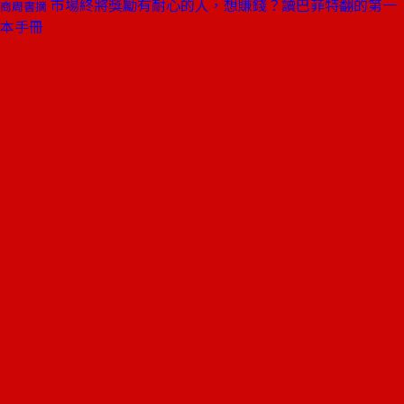
市場終將獎勵有耐心的人，想賺錢？讀巴菲特翻的第一
商周書摘
本手冊