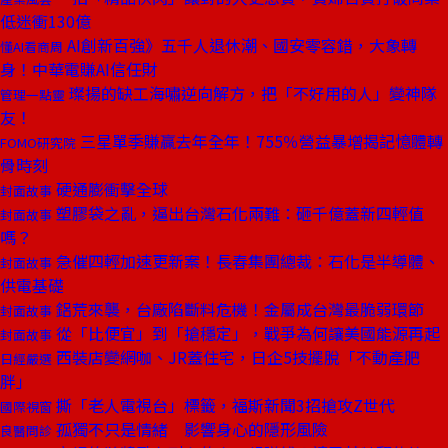
低迷衝130億
AI創新百強》五千人退休潮、國安零容錯，大象轉
懂AI看商周
身！中華電賺AI信任財
璨揚的缺工海嘯逆向解方，把「不好用的人」變神隊
管理一點靈
友！
三星單季賺贏去年全年！755％營益暴增揭記憶體轉
FOMO研究院
骨時刻
硬通膨衝擊全球
封面故事
塑膠袋之亂，逼出台灣石化兩難：砸千億蓋新四輕值
封面故事
嗎？
急催四輕加速更新案！長春集團總裁：石化是半導體、
封面故事
供電基礎
鋁荒來襲，台廠陷斷料危機！金屬成台灣最脆弱環節
封面故事
從「比便宜」到「搶穩定」，戰爭為何讓美國能源再起
封面故事
西裝店變網咖、JR蓋住宅，日企5技擺脫「不動產肥
日經嚴選
胖」
撕「老人電視台」標籤，福斯新聞3招搶攻Z世代
國際視窗
孤獨不只是情緒 影響身心的隱形風險
良醫問診