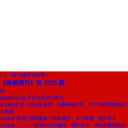
上一期
大繼承潮來襲！
《商業周刊》第 2005 期
不存在的頂尖對決
抽屜裡的時光機
從《麻雀變鳳凰》到摩納哥王妃 FRED傳奇珠寶展台
生活新鮮事
北開箱
香港巴塞爾藝展大勢關鍵詞：女性掌權、農民執筆
特別報導
二○二六眼鏡時尚新趨勢 無框登場，誇張輪廓與色彩
特別報導