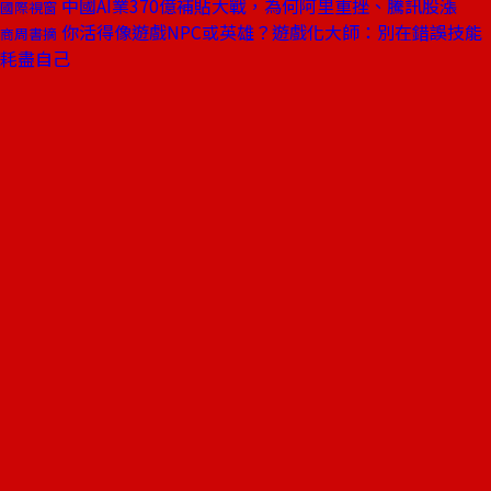
中國AI業370億補貼大戰，為何阿里重挫、騰訊股漲
國際視窗
你活得像遊戲NPC或英雄？遊戲化大師：別在錯誤技能
商周書摘
耗盡自己