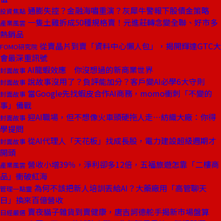
通膨失控？金融海嘯重演？灰犀牛警報下股債金策略
投資焦點
一隻土雞拆成50種規格賣！元進莊轉念變全聯、好市多
產業風雲
熱銷品
從賣晶片到賣「資料中心懶人包」，揭開輝達GTC大
FOMO研究院
會最深重訊號
AI龍蝦效應 你沒想過的新商業世界
封面故事
說故事沒用了？負評能加分？客戶變AI必學6大守則
封面故事
當Google先找蝦皮合作AI商務，momo衝刺「不變的
封面故事
事」備戰
迎AI職場，但不想像火車頭硬拖人走⋯紡織大廠：你得
封面故事
學提問
從AI代理人「天花板」找成長股，電力建設超級週期才
封面故事
開頭
營收小增39％，淨利卻多12倍，五福旅遊怎靠「二樓商
產業風雲
品」衝破紅海
為何不該把新人培訓丟給AI？大藥廠用「高管聊天
管理一點靈
日」換來百億營收
賣夜貓子雜貨到賣健康，唐吉訶德舵手揭新市場盤算
日經嚴選