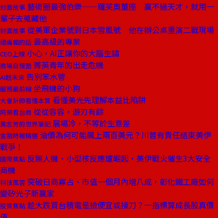
藝術圈最強伯樂——羅芙奧董座 贏不過天才，就用一
封面故事
輩子去蒐藏他
從美軍企業號到日本雪風號 他在辦公桌重演二戰現場
封面故事
最高級的專業
總編輯的話
小心，AI正讓你的大腦生鏽
CEO上線
菁英青年的出走危機
商場自慢塾
告別笨水管
AI超未來
坐飛機的小狗
服務最前線
看懂美光先理解本益比陷阱
大會計師看懂本質
從從容容，游刃有餘
阿榮看台商
展場冷，不等於生意差
黃志芳的世界筆記
油價為何可能飆上兩百美元？川普有責任結束美伊
金融時報精選
戰爭！
反無人機、小型核反應爐崛起，美伊戰火催生3大安全
國際焦點
商機
突破日商寡占、市值一個月內增八成，彰化鐵工廠如何
科技風雲
變矽光子新贏家
趁大跌買台積電是撿便宜或接刀？一指標算成長股真價
投資焦點
值