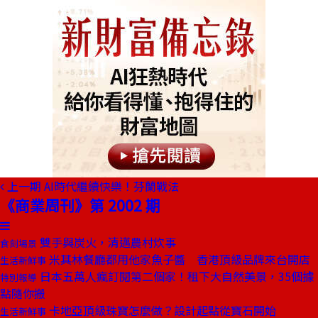
上一期
AI時代繼續快樂！芬蘭戰法
《商業周刊》第 2002 期
雙手與炭火，清邁農村炊事
食刻場景
米其林餐廳都用他家魚子醬 香港頂級品牌來台開店
生活新鮮事
日本五萬人瘋訂閱第二個家！租下大自然美景，35個據
特別報導
點隨你搬
卡地亞頂級珠寶怎麼做？設計起點從寶石開始
生活新鮮事