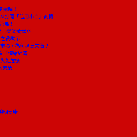
定遺囑！
AI打開「信用小白」商機
突管理！
美」變業績武器
藥之戰啟示
興市場，為何恐更失衡？
看「情緒經濟」
形失能危機
弱繁榮
聰明健康