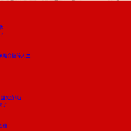
驗
？
錶縫合破碎人生
大國免疫網」
來了
金雞