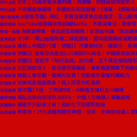
別走上10萬家庭爭產的路！用遺囑，把錢留給你愛的人
特別企劃
不想遺產繳國庫、害遺族失和怎麼做？3清單、4要點搞
特別企劃
AI創新百強》網紅、家教沒薪資單也能借貸，玉山銀用
懂AI看商周
YouTube從賠錢貨到超越Netflix：不靠演算法，靠衝
國際焦點
為雞婆標價，養出超互助團隊！家登如何讓「說出讚
管理一點靈
才5年，開山始祖降級二線追趕者，諾和諾德輸掉減肥
產業風雲
機器人中國的代價：拼圖1》改賣高科技，賺歐元、新
封面故事
拼圖2》逾兩百兆進出口只換回5％成長！中國經濟反彈
封面故事
拼圖3》習近平「執行長病」的代價：五千萬官僚陷隱
封面故事
比亞迪如恒大、各省借貸搞補貼，專家揭習獨尊下的脆
封面故事
機器人後空翻、電網大投資！陸股後市看獲利續航力
封面故事
兌美元走強是假象？揭人民幣升貶真相
封面故事
營收翻2.5倍、工時減9成，AI銷售怎讓日企大轉骨
日經嚴選
補貼出來的全球市占85％，中國人形機器人華麗真相
國際視窗
褥瘡不只臥床才有！高齡化下的隱形危機
良醫問診
恭喜你！25％清醒時間在神遊，發呆、走神如何讓人更
商周書摘