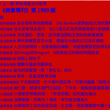
上一期
神秘傳產兆元新貴
《商業周刊》第 1999 期
曼谷最新美術館開幕 Dib Bankok建築創造沉浸式體
發現酷建築
搭太空氣球去旅行 在2.5萬公尺高空開香檳是什麼感覺
特別報導
沒有蛋奶，更香！亞洲最佳甜點主廚的純素震撼彈
生活新鮮事
舉杯即觸發星空水波 開箱全台最迷幻沉浸式酒吧
生活新鮮事
人生地獄開局，他靠遊戲逆轉勝！侍達遊戲劉哲魁用名
封面故事
從Omega到Breguet 8段與自己和解的時間故事
封面故事
機器人與包子
總編輯的話
離職祝福金與圓夢金
商場自慢塾
當你的部屬是一群「會社交」的AI
AI超未來
聯名，是最佳教育訓練
服務最前線
不依賴美國，也不願中國主導！印度悄編織「超級
金融時報精選
黃仁勳、蘇姿丰越鬥它越漲！下半年，載板超級循環潮
科技風雲
川普懲罰伊朗真相：「新貨幣戰」如何趨吉避凶
火線話題
油價衝破一百美元？專家：有可能但難長久
火線話題
台積電拚工安的秘密武器，它怎靠一個貨櫃屋變中鋼小
產業風雲