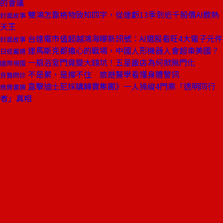
的會議
雙鴻怎靠格物致知四字，從連虧13季到近千股價AI散熱
封面故事
天王
台達電市值超越鴻海曝新訊號：AI選股看旺4大電子元件
封面故事
連馬斯克都擔心的戰場，中國人形機器人會超車美國？
日經嚴選
一扇浴室門竟變大錢坑！五星飯店為何掀無門化
國際視窗
不是累，是撐不住 旅遊醫學看懂身體警訊
良醫問診
直擊迪士尼採購轉賣集團》一人操縱4門票「透明同行
商周書摘
者」真相