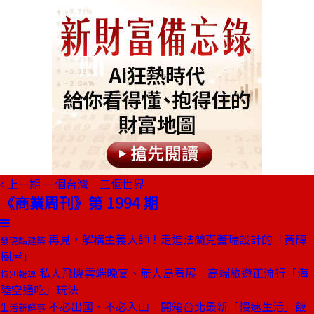
上一期
一個台灣 三個世界
《商業周刊》第 1994 期
再見，解構主義大師！走進法蘭克蓋瑞設計的「黃磚
發現酷建築
樹屋」
私人飛機雲端晚宴、無人島看展 高端旅遊正流行「海
特別報導
陸空通吃」玩法
不必出國、不必入山 開箱台北最新「慢速生活」飯
生活新鮮事