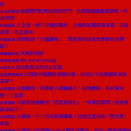
店
推開西門町神秘的時空門 去豪華鐘錶舊總部喝一杯
生活新鮮事
自然酒
人生是一場三分鐘的擊劍 台灣虎航董座黃世惠：決策
封面故事
要狠，修正要快
最時髦的「大腦體操」 擊劍為何成為常春藤名校標
封面故事
配？
完美的陷阱
總編輯的話
We are all wrong
商場自慢塾
從印度看合作式AI主權
AI超未來
川普對中國關稅退讓休戰，為何止不住美國家具業
金融時報精選
惡夢？
台美關稅、劉德音入股藏機巧！記憶體熱，為何美光
科技風雲
樂、三星憂
川普爭格陵蘭掀「資產武器化」，美債該留嗎？黃金還
投資焦點
能漲多少？
台積電一千七百元股價續飆？兆級投資背後「雙引擎」
科技風雲
底氣
從連賠15年翻身CoWoS獨家供應商，他和一群老師傅如
科技風雲