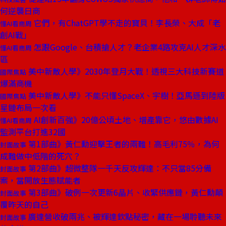
何逆襲日商
它們，有ChatGPT學不走的寶貝！李長榮、大成「老
懂AI看商周
創AI戰」
怎跟Google、台積搶人才？老企業4路攻克AI人才深水
懂AI看商周
區
美中新敵人學》2030年登月大戰！透視三大科技新賽道
國際焦點
爆滿商機
美中新敵人學》不能只懂SpaceX、宇樹！亞馬遜到陸版
國際焦點
星鏈布局一次看
AI創新百強》20億公頃土地、增產靠它，悠由數據AI
懂AI看商周
監測平台打進32國
第1部曲》黃仁勳迎擊王者的兩難！高毛利75％，為何
封面故事
成難做中低階的死穴？
第2部曲》超微整隊一千天反攻輝達：不只當85分備
封面故事
案，當開放生態賦能者
第3部曲》破例一次更新6晶片、收緊供應鏈，黃仁勳顛
封面故事
覆昨天的自己
廣達營收破兩兆、被輝達欽點秘密，藏在一場聆聽未來
封面故事