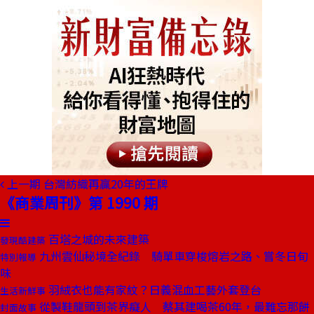
上一期
台灣紡織再贏20年的王牌
《商業周刊》第 1990 期
百塔之城的未來建築
發現酷建築
九州雲仙秘境全紀錄 騎單車穿梭熔岩之路、嘗冬日旬
特別報導
味
羽絨衣也能有家紋？日義混血工藝外套登台
生活新鮮事
從製鞋龍頭到茶界癡人 蔡其建喝茶60年，最難忘那餅
封面故事