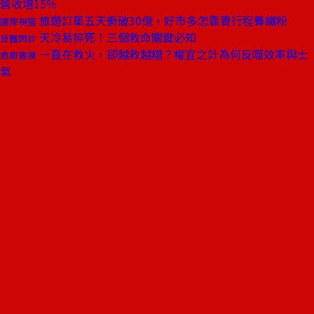
營收增15％
旅遊訂單五天衝破30億，好市多怎靠賣行程養鐵粉
國際視窗
天冷易猝死！三個救命關鍵必知
良醫問診
一直在救火，卻越救越糟？權宜之計為何反噬效率與士
商周書摘
氣