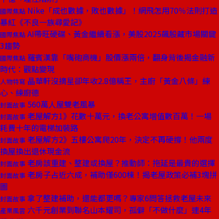
Nike「成也數據，敗也數據」！網飛怎用70％法則打造
國際焦點
暴紅《不良一族尋愛記》
AI帶旺硬碟、黃金繼續看漲，美股2025飆股藏市場關鍵
國際焦點
3趨勢
羅賓漢靠「嘴砲商機」股價漲兩倍，翻身背後揭金融新
國際焦點
時代：觀點變現
晶華軒沒摘星卻年收2.8億稱王，主廚「黃金八條」練
人物特寫
心、練廚德
560萬人屋雙老風暴
封面故事
老屋解方1》花數十萬元，換老公寓增值數百萬！一場
封面故事
耗費十年的電梯加裝路
老屋解方2》五樓公寓爬20年，決定不再硬撐！他兩度
封面故事
換屋換出退休現金流
老房該重建、整建或換屋？推動師：拖延是最貴的選擇
封面故事
老房子占近六成，補助僅600棟！揭老屋政策必補3塊拼
封面故事
圖
拿了整建補助，還能都更嗎？專家6問答拯救老屋未來
封面故事
六千元創業到聯名山本耀司，孤僻「不做什麼」連4年
產業風雲