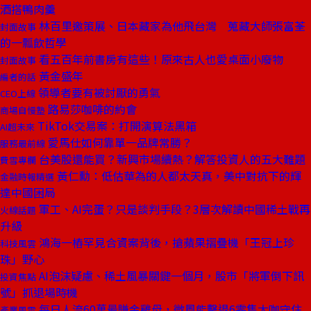
酒搭鴨肉羹
林百里邀策展、日本藏家為他飛台灣 蒐藏大師張富荃
封面故事
的一瓢飲哲學
看五百年前書房有這些！原來古人也愛桌面小廢物
封面故事
黃金盛年
編者的話
領導者要有被討厭的勇氣
CEO上線
路易莎咖啡的約會
商場自慢塾
TikTok交易案：打開演算法黑箱
AI超未來
愛馬仕如何靠單一品牌常勝？
服務最前線
台美股還能買？新興市場續熱？解答投資人的五大難題
費雪專欄
黃仁勳：低估華為的人都太天真，美中對抗下的輝
金融時報精選
達中國困局
軍工、AI完蛋？只是談判手段？3層次解讀中國稀土戰再
火線話題
升級
鴻海一樁罕見合資案背後，搶蘋果摺疊機「王冠上珍
科技風雲
珠」野心
AI泡沫疑慮、稀土風暴關鍵一個月，股市「將軍倒下訊
投資焦點
號」抓退場時機
每日人流60萬最賺金雞母，微風能擊退6零售大咖守住
產業風雲