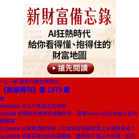
上一期
選票打敗鈔票時代
《商業周刊》第 1979 期
淡水八角塔生日快樂
發現酷建築
穿雨鞋走進膠狀液體世界 直擊teamLab日本最大室內
特別報導
館開幕
台灣果酒的革命！它如何從滯銷到登上米其林餐桌？
生活新鮮事
信義區最仙台菜宴開席 藝術家打造山水幻境、紅白
生活新鮮事