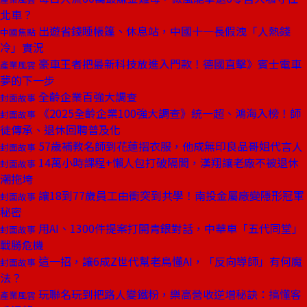
北車？
出遊省錢睡帳篷、休息站，中國十一長假洩「人熱錢
中國焦點
冷」實況
豪車王者把最新科技放進入門款！德國直擊》賓士電車
產業風雲
夢的下一步
全齡企業百強大調查
封面故事
《2025全齡企業100強大調查》統一超、鴻海入榜！師
封面故事
徒傳承、退休回聘普及化
57歲補教名師到花蓮摺衣服，他成無印良品哥姐代言人
封面故事
14萬小時課程+懶人包打破隔閡，漢翔讓老廠不被退休
封面故事
潮拖垮
讓18到77歲員工由衝突到共學！南投金屬廠變隱形冠軍
封面故事
秘密
用AI、1300件提案打開青銀對話，中華車「五代同堂」
封面故事
戰勝危機
這一招，讓6成Z世代幫老鳥懂AI，「反向導師」有何魔
封面故事
法？
玩聯名玩到把路人變鐵粉，樂高營收逆增秘訣：搞懂客
產業風雲