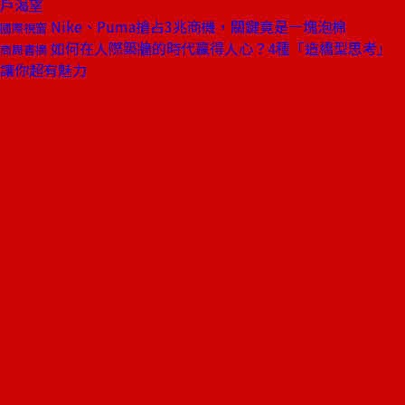
戶渴望
Nike、Puma搶占3兆商機，關鍵竟是一塊泡棉
國際視窗
如何在人際築牆的時代贏得人心？4種「造橋型思考」
商周書摘
讓你超有魅力