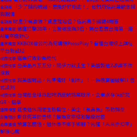
「少了錢的問題，更能好好相處！」他們用信託兼顧金錢
金融街
與親情
財產少需要做？資產難增值？信託高手關鍵4問答
金融街
豬瘟打擊28年，它營收反飆3倍，揭台畜蓋台灣第一座
產業風雲
AI屠宰廠野心
KKBOX母公司為何購併PressPlay？看懂台灣線上課程
產業風雲
平台新戰局
選票打敗鈔票時代
封面故事
台美晶片五五分，競爭力就重生？美國製造2謬誤不改
封面故事
沒救
與美國對話，先準備好「劇本」！一張晚宴圖破解川普
封面故事
式談判
台灣創全球首起啤酒反傾銷案啟示，企業求存快研究
封面故事
GR、選舉
延後退休潮催生新職位，美企「長壽長」帶動轉型
國際視窗
斷食死等於善終？醫揭安寧緩和醫療迷思
良醫問診
預算怎麼估，退休後不綁手綁腳？先懂「未來折扣率」
商周書摘
解除心魔