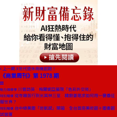
上一期
X世代退休商機起跑！
《商業周刊》第 1978 期
川普訪英 梅蘭妮亞展現「色彩外交術」
魅力領導學
從寺廟苦行到米其林三星 韓廚姜珉求如何用一甕醬征
特別報導
服世界？
台中綠美圖「迷航感」開箱 全台首座美術館＋圖書館
特別報導
試營運