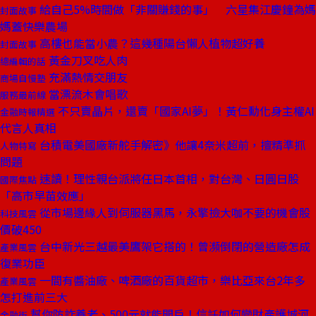
給自己5%時間做「非關賺錢的事」 六星集江慶鐘為媽
封面故事
媽蓋快樂農場
高樓也能當小農？這幾種陽台懶人植物超好養
封面故事
黃金刀叉吃人肉
總編輯的話
充滿熱情交朋友
商場自慢塾
當漂流木會唱歌
服務最前線
不只賣晶片，還賣「國家AI夢」！黃仁勳化身主權AI
金融時報精選
代言人真相
台積電美國廠新舵手解密》他讓4奈米超前，擅精準抓
人物特寫
問題
速讀！理性親台派將任日本首相，對台灣、日圓日股
國際焦點
「高市早苗效應」
從市場邊緣人到伺服器黑馬，永擎撿大咖不要的機會股
科技風雲
價破450
台中新光三越最美鷹架它搭的！曾瀕倒閉的營造廠怎成
產業風雲
復業功臣
一間有醬油廠、啤酒廠的百貨超市，樂比亞來台2年多
產業風雲
怎打進前三大
幫你防詐養老、500元就能開戶！信託如何變財產護城河
金融街