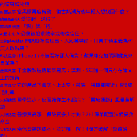
的留聲博物館
當黑膠再度轉動 復古熱潮背後年輕人想找回什麼？
封面故事
愛得起 送得了
總編輯的話
「潤」與「捲」
商場自慢塾
AI公僕該追求效率或修復信任？
AI超未來
開除聯準會理事、入股英特爾，川普干預主義為何
金融時報精選
無人敢吭聲？
iPhone 17不被看好卻大備貨！蘋果庫克加碼關鍵竟來
科技風雲
自華為？
千金股製造機最新黑馬：漢測，5年賭一個只存在論文
產業風雲
上的技術
它的產品下海底、上太空，萊德「特種部隊術」衝6成
產業風雲
毛利率
醫學進步，反而讓你生不起病？「醫療通膨」風暴全解
火線話題
讀
醫療費高漲，保險買多少才夠？2+1保單配置法備妥救
火線話題
命金
漲保費轉嫁成本，並非唯一解！4問答破解「醫療通
火線話題
膨」