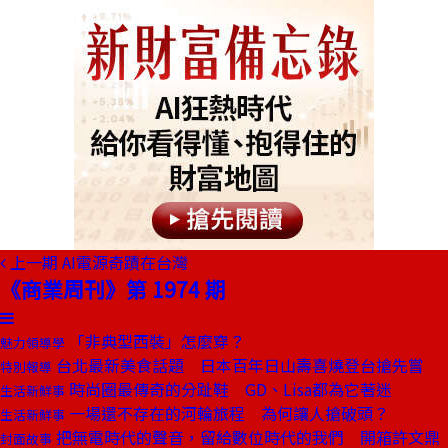
上一期
AI電源奇蹟在台灣
《商業周刊》第 1974 期
「非典型西裝」怎麼穿？
魅力領導學
台北最新美食話題 日本百年日山壽喜燒登台搶先嘗
特別報導
時尚圈最傳奇的分趾鞋 GD、Lisa都為它著迷
生活新鮮事
一場還不存在的河輪旅程 為何讓人搶破頭？
生活新鮮事
把無電時代的聲音，留給數位時代的我們 開箱許文鼎
封面故事