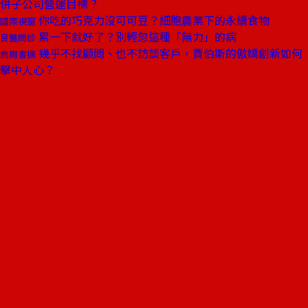
併子公司營運目標？
你吃的巧克力沒可可豆？細胞農業下的永續食物
國際視窗
累一下就好了？別輕忽這種「無力」的病
良醫問診
幾乎不找顧問、也不訪談客戶，賈伯斯的傲嬌創新如何
商周書摘
擊中人心？