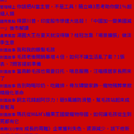
你該把AI當主管，不是工具！簡立峰3思考助你變1％超
管理線上
級人類
得罪川普，印度股市慘遭大逃殺！「中國加一變美國減
國際焦點
一」後市解讀
湯圓大王在夏天就沒得賺？桂冠怎靠「場景擴張」做淡
產業風雲
季生意
我和我的銀髮毛孩
封面故事
毛孩老後開銷暴增４倍，如何不讓生活亂了套？1張
封面故事
表、7問答提前準備
當高齡毛孩也需要日托、喘息服務，汪喵版居家長照來
封面故事
了
告別時喝珍奶、吃雞排，骨灰罈變家飾⋯寵物殯葬業掀
封面故事
精緻化革命
飼主花錢超阿莎力！砸9萬鋪防滑墊，幫毛孩站起來成
封面故事
新藍海
瑪氏從M&M's糖果王國變寵物帝國，如何讓毛孩從生到
封面故事
死都有它
成長的兩難》企業獲利失色、資源減少，該下修新
商周CEO學院