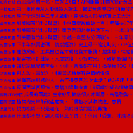
台股漲幅前十名，它就占6檔！AI伺服器引爆PCB新黃
投資焦點
第一隻國產AI人形機器人誕生！揭密台灣隊如何拚後發
科技風雲
晚了全球對手三年才啟動，達明揭人形機務實上工大計
科技風雲
到美國蓋竹科3聯盟》小包商變股價破七百！聖暉挾17
產業風雲
到美國蓋竹科3聯盟》家登帶頭赴美拚活下去！一場18
產業風雲
到美國蓋竹科3聯盟》崇越一套盟友分潤戰法，三年零
產業風雲
下半年熱賣密碼 情感經濟》史上最不確定時刻，CP值
封面故事
連紡織廠、工具機也從拚規格變拚服務！越焦慮，情緒
封面故事
顧客被稱訓練家，入店就陷「小智時光」，破解最強IP
封面故事
讓玩家感覺被需要，小米、樂高都在用！揭華碩ROG「
封面故事
創人設、當配角，4道公式給足客戶情緒價值
封面故事
最懂高端服務的人，為何掛奧客21次電話？他3招建「
封面故事
反問面試官煩惱，竟增加錄取機會！9招讓你成為情緒
封面故事
成長的兩難》生意好到擴廠卻人才斷層，高階強勢、
商周CEO學院
植物肉先鋒陷破產危機，「優格冰淇淋效應」惹禍
國際視窗
視力模糊不只是老花 熟齡眼睛問題別再拖！
良醫問診
什麼都不想，讓大腦休息？錯了！偶爾「受驚」才能增
商周書摘