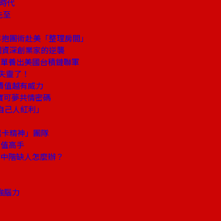
金時代
先至
年抱團術赴美「整理房間」
個資深創業家的逆襲
訂單養出美國台積鏈聯軍
失靈了！
價值越有威力
寶可夢共情密碼
自己人紅利」
黑卡精神」團隊
價值高手
中階缺人怎麼辦？
強腦力