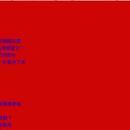
都像開彩蛋
名媛都愛它？
紅到紐約
一步是停下來
最簡單節省
稅戰？
股指南