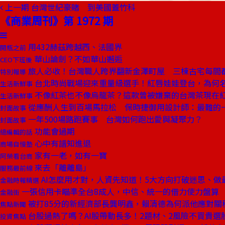
上一期
台灣世紀豪賭 到美國蓋竹科
《商業周刊》第 1972 期
用432赫茲跨越西、法國界
開瓶之前
華山論劍？不如華山邂逅
CEO下班後
旅人必收！台灣職人跨界翻新金澤町屋 三棟古宅每間
特別報導
台北時尚戰場迎來重量級選手！紅唇娃娃登台，為何
生活新鮮事
不像紅茶也不像烏龍茶？這款曾被嫌棄的台灣茶現在
生活新鮮事
從應酬人生到百場馬拉松 保時捷御用設計師：最難的
封面故事
一年500場路跑賽事 台灣如何跑出愛與凝聚力？
封面故事
功能會過期
總編輯的話
心中有譜知進退
商場自慢塾
家有一老，如有一寶
阿榮看台商
來去「離離島」
服務最前線
AI怎麼用才對，人資先知道！5大方向打破迷思、做
金融時報精選
一張信用卡瞄準全台8成人，中信、統一的借力使力盤算
金融街
被打85分的新經濟部長龔明鑫，賴清德為何派他應對關
焦點新聞
台股過熱了嗎？AI股帶動長多！2題材、2風險不買貴選
投資焦點