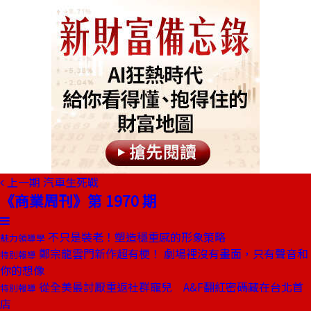
上一期
汽車生死戰
《商業周刊》第 1970 期
不只是裝老！塑造穩重感的形象策略
魅力領導學
鄭宗龍雲門新作超有梗！ 劇場裡沒有畫面，只有聲音和
特別報導
你的想像
從全美最討厭重返社群寵兒 A&F翻紅密碼藏在台北首
特別報導
店