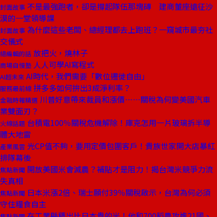
不是最強跑者，卻是撐起隊伍那塊磚 建商董座遠征沙
封面故事
漠的一堂領導課
為什麼這些老闆、總經理都去上跑班？一窺城市最夯社
封面故事
交儀式
放把火，燒林子
總編輯的話
人人可學AI寫程式
商場自慢塾
AI時代，我們需要「數位遷徙自由」
AI超未來
拼多多如何拚出3成淨利率？
服務最前線
川普好意帶來裁員和漲價⋯⋯關稅為何變美國汽車
金融時報精選
業雙面刃？
台積電100％關稅危機解除！庫克怎用一片玻璃拆半導
火線話題
體大地雷
光CP值不夠，要用定價包圍客戶！貴族世家開大店暴紅
產業風雲
排隊幕後
開放美國米會滅農？補貼才是阻力！揭台灣米競爭力流
焦點新聞
失真相
日本米漲2倍、瑞士願付39％關稅啟示，台灣為何必須
焦點新聞
守住糧食自主
在工業縣種出比日本貴的米！他和700稻農攻進21國、
焦點新聞