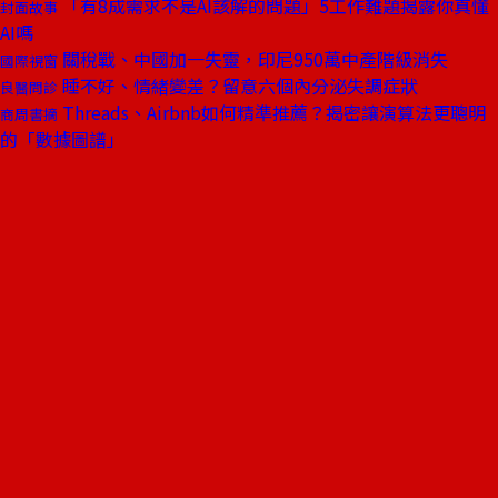
「有8成需求不是AI該解的問題」5工作難題揭露你真懂
封面故事
AI嗎
關稅戰、中國加一失靈，印尼950萬中產階級消失
國際視窗
睡不好、情緒變差？留意六個內分泌失調症狀
良醫問診
Threads、Airbnb如何精準推薦？揭密讓演算法更聰明
商周書摘
的「數據圖譜」