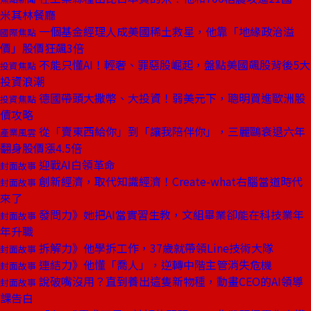
米其林餐廳
一個基金經理人成美國稀土救星，他靠「地緣政治溢
國際焦點
價」股價狂飆3倍
不能只懂AI！輕奢、罪惡股崛起，盤點美國飆股背後5大
投資焦點
投資浪潮
德國帶頭大撒幣、大投資！弱美元下，聰明買進歐洲股
投資焦點
債攻略
從「賣東西給你」到「讓我陪伴你」，三麗鷗衰退六年
產業風雲
翻身股價漲4.5倍
迎戰AI白領革命
封面故事
創新經濟，取代知識經濟！Create-what右腦當道時代
封面故事
來了
發問力》她把AI當實習生教，文組畢業卻能在科技業年
封面故事
年升職
拆解力》他學拆工作，37歲就帶領Line技術大隊
封面故事
連結力》他懂「喬人」，逆轉中階主管消失危機
封面故事
說破嘴沒用？直到養出這隻新物種，動畫CEO的AI領導
封面故事
課告白