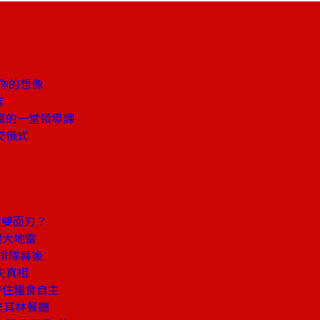
你的想像
店
漠的一堂領導課
交儀式
業雙面刃？
體大地雷
排隊幕後
失真相
守住糧食自主
米其林餐廳