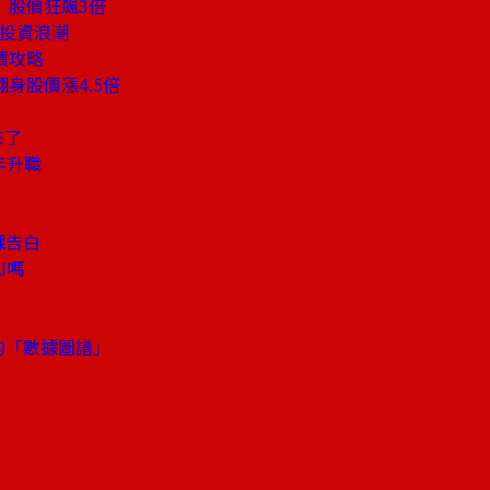
」股價狂飆3倍
大投資浪潮
債攻略
身股價漲4.5倍
來了
年升職
課告白
I嗎
明的「數據圖譜」