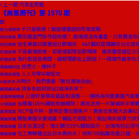
上一期
汽車生死戰
《商業周刊》第 1970 期
不只是裝老！塑造穩重感的形象策略
魅力領導學
鄭宗龍雲門新作超有梗！ 劇場裡沒有畫面，只有聲音和
特別報導
從全美最討厭重返社群寵兒 A&F翻紅密碼藏在台北首
特別報導
不是最強跑者，卻是撐起隊伍那塊磚 建商董座遠征沙
封面故事
為什麼這些老闆、總經理都去上跑班？一窺城市最夯社
封面故事
放把火，燒林子
總編輯的話
人人可學AI寫程式
商場自慢塾
AI時代，我們需要「數位遷徙自由」
AI超未來
拼多多如何拚出3成淨利率？
服務最前線
川普好意帶來裁員和漲價⋯⋯關稅為何變美國汽車
金融時報精選
台積電100％關稅危機解除！庫克怎用一片玻璃拆半導
火線話題
光CP值不夠，要用定價包圍客戶！貴族世家開大店暴紅
產業風雲
開放美國米會滅農？補貼才是阻力！揭台灣米競爭力流
焦點新聞
日本米漲2倍、瑞士願付39％關稅啟示，台灣為何必須
焦點新聞
在工業縣種出比日本貴的米！他和700稻農攻進21國、
焦點新聞