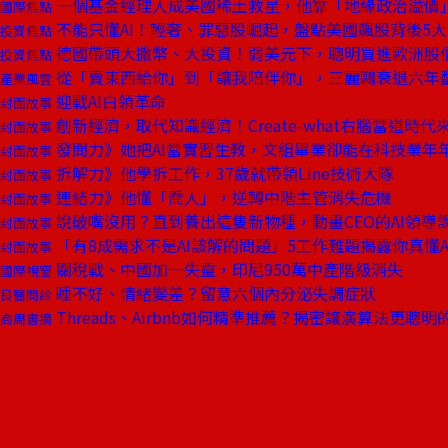
一個基金經理人成美國稀土救星，他靠「地緣政治溢價
國際焦點
不能只懂AI！輕奢、罪惡股崛起，盤點美國飆股背後5
投資焦點
德國帶頭大撒幣、大投資！弱美元下，聰明買進歐洲股
投資焦點
從「賣東西給你」到「讓我陪伴你」，三麗鷗衰退六年翻
產業風雲
迎戰AI白領革命
封面故事
創新經濟，取代知識經濟！Create-what右腦當道時代
封面故事
發問力》她把AI當實習生教，文組畢業卻能在科技業年
封面故事
拆解力》他學拆工作，37歲就帶領Line技術大隊
封面故事
連結力》他懂「喬人」，逆轉中階主管消失危機
封面故事
說破嘴沒用？直到養出這隻新物種，動畫CEO的AI領導
封面故事
「有8成需求不是AI該解的問題」5工作難題揭露你真懂A
封面故事
關稅戰、中國加一失靈，印尼950萬中產階級消失
國際視窗
睡不好、情緒變差？留意六個內分泌失調症狀
良醫問診
Threads、Airbnb如何精準推薦？揭密讓演算法更聰
商周書摘