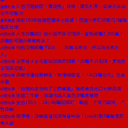
川普刁難鮑爾「實境秀」背後，藏低利率、弱美元非成
國際焦點
功不可壓力
挾近180年經營智慧來台投資！德國光學巨頭蔡司2邏輯
產業風雲
選定台灣
人性詐騙師》退休國際反洗錢師，愛狗被騙3,200萬！
封面故事
詐騙如何變AI商業對決？
他的父親被騙了8次⋯「我無法救他，所以我去救別
封面故事
人」
受害者子女在愛與恨間走鋼索「詐騙不只偷錢，更偷走
封面故事
信任與溫暖」
詐團也懂經營顧客、給情緒價值！「AI詐騙公司」全面
封面故事
來襲
「台灣的金流給了它們氧氣」揭密黑色出口另類奇蹟
封面故事
出國工作夢，卻讓他誤入黑色詐騙產業鏈
封面故事
星台150人、24小時輪班緊盯，蝦皮「手術刀戰術」鬥
封面故事
智詐團
被停權，詐團還會找消保會申訴！Line封鎖7萬帳號幕
封面故事
後大戰