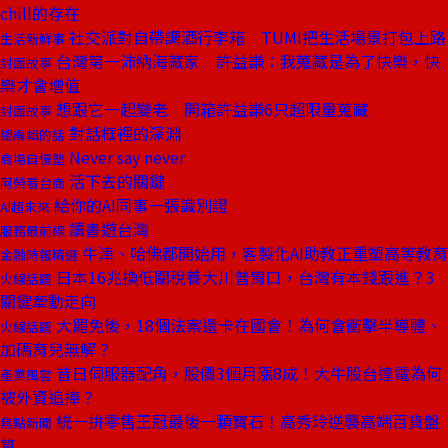
chill的存在
社交派對自帶調酒行李箱 TUMI把生活場景打包上路
生活新鮮事
台灣第一沛納海藏家 許益謙：我蒐藏是為了快樂，快
封面故事
樂才會增值
想跟它一起變老 開箱許益謙6只超限量蒐藏
封面故事
對話框裡的深淵
總編輯的話
Never say never
商場自慢塾
活下去的關鍵
阿榮看台商
給你的AI同事一張識別證
AI超未來
讀書遊台灣
服務最前線
牛津、哈佛都開始用，客製化AI助教正重塑高等教育
金融時報精選
日本16兆換低關稅養大川普胃口，台灣有本錢跟進？3
火線話題
關鍵牽動走向
大罷免後，18個法案還卡在國會！為何會衝擊半導體、
火線話題
加碼育兒無解？
昔日伺服器配角，股價3個月漲8成！大牛股台達電為何
產業風雲
被外資追捧？
統一拚零售王冠最後一顆寶石！高秀玲逆襲高端百貨盤
焦點新聞
算