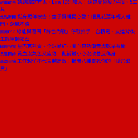
談到錢就有鬼、Line ID別給人！練詐騙免疫力4招、5工
封面故事
具
挺身罷傅被告！童子賢親揭心聲：眼見花蓮年輕人離
焦點新聞
開，深感不值
綠能與環團「綠色內戰」停戰推手，台積電、友達背後
商周ESG
生態軍師揭密
星巴克熱賣、全球暴紅⋯開心果熱潮竟與乾旱有關
國際視窗
貧血沒氣色又疲倦 亂補鐵小心沒改善反傷身
良醫問診
工作越忙不代表越高效！揭開八種累死你的「隱形浪
商周書摘
費」