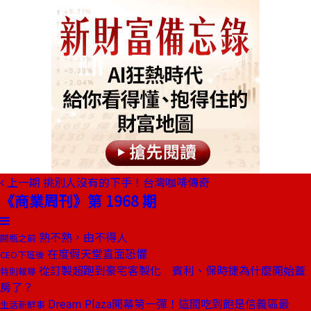
上一期
挑別人沒有的下手！台灣咖啡傳奇
《商業周刊》第 1968 期
熟不熟，由不得人
開瓶之前
在度假天堂直面恐懼
CEO下班後
從訂製超跑到豪宅客製化 賓利、保時捷為什麼開始蓋
特別報導
房了？
Dream Plaza開幕第一彈！這間吃到飽是信義區最
生活新鮮事