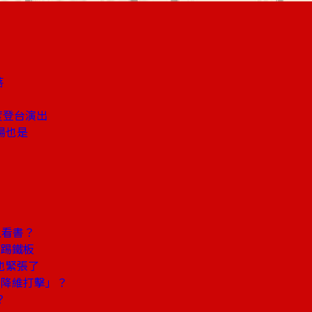
落
度登台演出
場也是
上看書？
何踢鐵板
也緊張了
「降維打擊」？
？