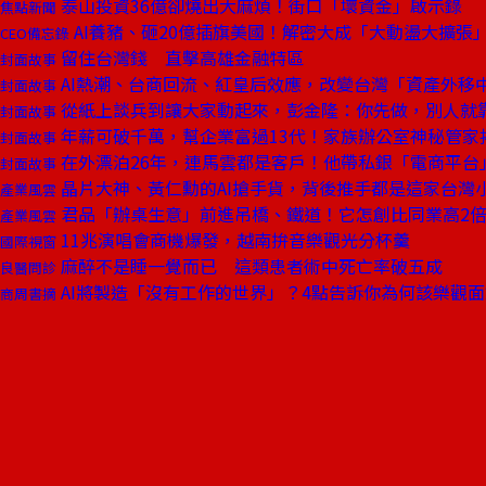
泰山投資36億卻燒出大麻煩！街口「壞資金」啟示錄
焦點新聞
AI養豬、砸20億插旗美國！解密大成「大動盪大擴張
CEO備忘錄
留住台灣錢 直擊高雄金融特區
封面故事
AI熱潮、台商回流、紅皇后效應，改變台灣「資產外移
封面故事
從紙上談兵到讓大家動起來，彭金隆：你先做，別人就
封面故事
年薪可破千萬，幫企業富過13代！家族辦公室神秘管家
封面故事
在外漂泊26年，連馬雲都是客戶！他帶私銀「電商平台
封面故事
晶片大神、黃仁勳的AI搶手貨，背後推手都是這家台灣
產業風雲
君品「辦桌生意」前進吊橋、鐵道！它怎創比同業高2
產業風雲
11兆演唱會商機爆發，越南拚音樂觀光分杯羹
國際視窗
麻醉不是睡一覺而已 這類患者術中死亡率破五成
良醫問診
AI將製造「沒有工作的世界」？4點告訴你為何該樂觀面
商周書摘