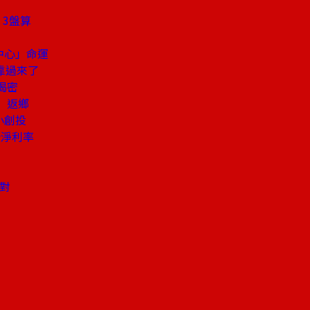
」3盤算
中心」命運
靠過來了
揭密
」返鄉
小創投
倍淨利率
對