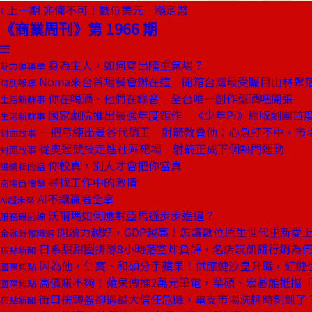
上一期
非懂不可！數位美元 穩定幣
《商業周刊》第 1966 期
身為主人，如何穿出隆重氣場？
魅力領導學
Noma來台首場餐會辦在這 開箱台灣最受矚目山林聚
特別報導
你在喝酒、他們在錄音 全台唯一創作型酒吧開張
生活新鮮事
國家劇院推出最強年度鉅作 《少年Pi》原版劇團首
生活新鮮事
一把弓練出曼谷代銷王 射箭教會他：心急打不中，市
封面故事
從奧運競技走進社區靶場 射箭正成下個熱門運動
封面故事
你較真，別人才會把你當真
總編輯的話
尋找工作中的激情
商場自慢塾
AI不讓贏者全拿
AI超未來
沃爾瑪如何應對亞馬遜步步進逼？
服務最前線
閱讀力越好，GDP越高！怎讓數位原生世代重新愛
金融時報精選
日系甜甜圈排隊8小時落空炸負評，名店玩飢餓行銷為
焦點新聞
因為他，仁寶、和碩分手蘋果！供應鏈沙皇升職，紅鏈
國際焦點
高價賺不夠！蘋果傳推2萬元筆電，華碩、宏碁能抵擋
國際焦點
街口拚轉盈卻遇最大信任危機，電支市場洗牌時刻到了
焦點新聞