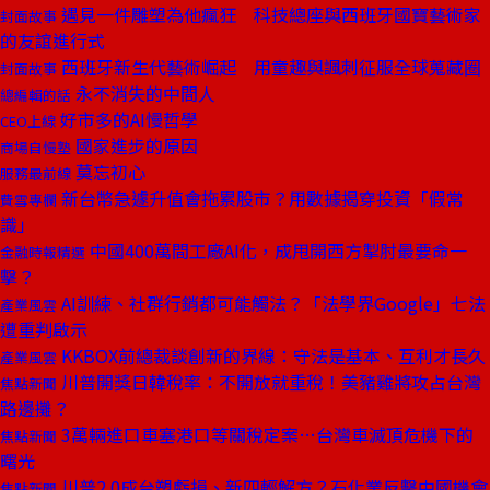
遇見一件雕塑為他瘋狂 科技總座與西班牙國寶藝術家
封面故事
的友誼進行式
西班牙新生代藝術崛起 用童趣與諷刺征服全球蒐藏圈
封面故事
永不消失的中間人
總編輯的話
好市多的AI慢哲學
CEO上線
國家進步的原因
商場自慢塾
莫忘初心
服務最前線
新台幣急遽升值會拖累股市？用數據揭穿投資「假常
費雪專欄
識」
中國400萬間工廠AI化，成甩開西方掣肘最要命一
金融時報精選
擊？
AI訓練、社群行銷都可能觸法？「法學界Google」七法
產業風雲
遭重判啟示
KKBOX前總裁談創新的界線：守法是基本、互利才長久
產業風雲
川普開獎日韓稅率：不開放就重稅！美豬雞將攻占台灣
焦點新聞
路邊攤？
3萬輛進口車塞港口等關稅定案…台灣車滅頂危機下的
焦點新聞
曙光
川普2.0成台塑虧損、新四輕解方？石化業反擊中國機會
焦點新聞