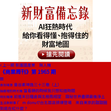
上一期
新護國產業 無人機
《商業周刊》第 1965 期
曼谷素坤逸三十三巷（上）
食刻場景
當看錶的時候我只想知道時間
抽屜裡的時光機
前進末日糧倉與北極熊相望 窺秘世界盡頭最後淨土
特別報導
I’m donut?台北首店排爆登場 來自東京的甜甜圈
生活新鮮事
到底在紅什麼？