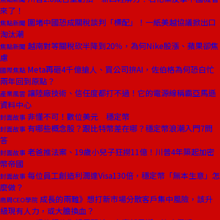
來了！
圍堵中國恐成關稅談判「標配」！一紙美越協議掀出口
焦點新聞
淘汰潮
越南對等關稅砍半降到20％，為何Nike股漲、蘋果卻焦
焦點新聞
慮
Meta再砸4千億搶人、買公司拚AI，佐伯格為何恐白忙
國際焦點
兩年回到原點？
讓陸廠技術、信任度都打不過！它的電源線稱霸亞馬遜
產業風雲
資料中心
非懂不可！數位美元 穩定幣
封面故事
有哪些概念股？跟比特幣差在哪？穩定幣浪潮入門7問
封面故事
答
老爸推法案、19歲小兒子狂撈11億！川普4年築起加密
封面故事
幣帝國
每位員工創造利潤達Visa130倍，穩定幣「無本生意」怎
封面故事
麼做？
成長的兩難》想打新市場分散客戶集中風險，該升
商周CEO學院
級現有人力，或大膽換血？