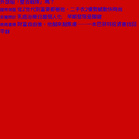
外該組「整合戰隊」嗎？
從Z世代到富豪都著迷，二手衣2優勢撼動快時尚
國際視窗
乳癌治療日趨個人化 早期發現是關鍵
良醫問診
財富自由後，他越來越焦慮⋯⋯一本巴菲特投資書找回
商周書摘
平靜