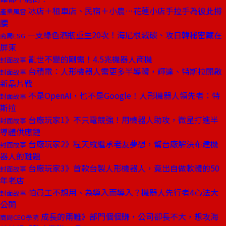
冰店＋租車店、民宿＋小農…花蓮小店手拉手為彼此撐
產業風雲
腰
一支綠色酒瓶重生20次！海尼根減碳、攻日韓秘密藏在
商周ESG
屏東
亂世不變的剛需！4.5兆機器人商機
封面故事
台積電：人形機器人需更多半導體，輝達、特斯拉開啟
封面故事
新晶片戰
不是OpenAI，也不是Google！人形機器人領先者：特
封面故事
斯拉
台廠玩家1》不只電競強！用機器人助攻，微星打進半
封面故事
導體供應鏈
台廠玩家2》程天縱繼承老友夢想，幫台廠解決布建機
封面故事
器人的難題
台廠玩家3》首款台製人形機器人，竟出自做軟體的50
封面故事
年老店
怕員工不想用、為導入而導入？機器人先行者4心法大
封面故事
公開
成長的兩難》部門個個賺，公司卻長不大，想攻海
商周CEO學院