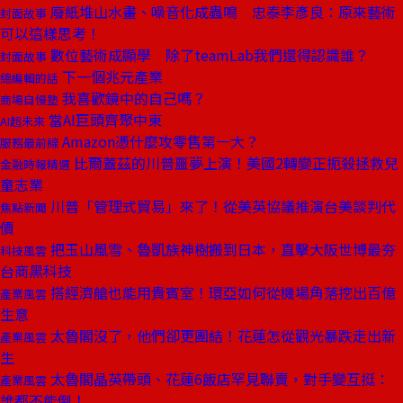
廢紙堆山水畫、噪音化成蟲鳴 忠泰李彥良：原來藝術
封面故事
可以這樣思考！
數位藝術成顯學 除了teamLab我們還得認識誰？
封面故事
下一個兆元產業
總編輯的話
我喜歡鏡中的自己嗎？
商場自慢塾
當AI巨頭齊聚中東
AI超未來
Amazon憑什麼攻零售第一大？
服務最前線
比爾蓋茲的川普噩夢上演！美國2轉變正扼殺拯救兒
金融時報精選
童志業
川普「管理式貿易」來了！從美英協議推演台美談判代
焦點新聞
價
把玉山風雪、魯凱族神樹搬到日本，直擊大阪世博最夯
科技風雲
台商黑科技
搭經濟艙也能用貴賓室！環亞如何從機場角落挖出百億
產業風雲
生意
太魯閣沒了，他們卻更團結！花蓮怎從觀光暴跌走出新
產業風雲
生
太魯閣晶英帶頭、花蓮6飯店罕見聯賣，對手變互挺：
產業風雲
誰都不能倒！