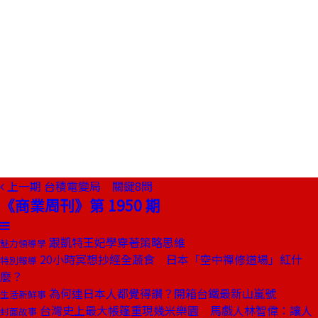
上一期
台積電變局 關鍵8問
《商業周刊》第 1950 期
跟凱特王妃學穿著策略思維
魅力領導學
20小時冥想抄經全蔬食 日本「空中禪修道場」紅什
特別報導
麼？
為何連日本人都覺得讚？開箱台鐵最新山嵐號
生活新鮮事
台灣史上最大帳篷重現幾米樂園 馬戲人林智偉：讓人
封面故事