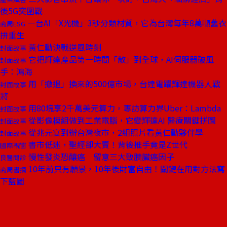
後5G突圍戰
一台AI「X光機」3秒分類材質，它為台灣每年8萬噸舊衣
商周ESG
拚重生
黃仁勳決戰逆風時刻
封面故事
它把輝達產品第一時間「散」到全球，AI伺服器破風
封面故事
手：鴻海
用「撤退」換來的500億市場，台達電躍輝達機器人戰
封面故事
將
用80塊享2千萬美元算力，專訪算力界Uber：Lambda
封面故事
從影像模組做到工業電腦，它變輝達AI 醫療關鍵拼圖
封面故事
從兆元宴到辦台灣夜市，2組照片看黃仁勳夥伴學
封面故事
書市低迷，聖經卻大賣！背後推手竟是Z世代
國際視窗
慢性發炎恐釀癌 留意三大致胰臟癌因子
良醫問診
10年前只有願景，10年後財富自由！關鍵在用對方法寫
商周書摘
下藍圖