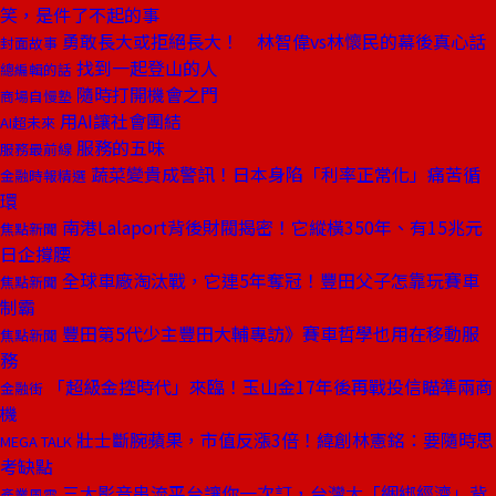
笑，是件了不起的事
勇敢長大或拒絕長大！ 林智偉vs林懷民的幕後真心話
封面故事
找到一起登山的人
總編輯的話
隨時打開機會之門
商場自慢塾
用AI讓社會團結
AI超未來
服務的五味
服務最前線
蔬菜變貴成警訊！日本身陷「利率正常化」痛苦循
金融時報精選
環
南港Lalaport背後財閥揭密！它縱橫350年、有15兆元
焦點新聞
日企撐腰
全球車廠淘汰戰，它連5年奪冠！豐田父子怎靠玩賽車
焦點新聞
制霸
豐田第5代少主豐田大輔專訪》賽車哲學也用在移動服
焦點新聞
務
「超級金控時代」來臨！玉山金17年後再戰投信瞄準兩商
金融街
機
壯士斷腕蘋果，市值反漲3倍！緯創林憲銘：要隨時思
MEGA TALK
考缺點
三大影音串流平台讓你一次訂，台灣大「綑綁經濟」背
產業風雲