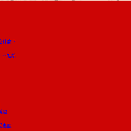
吃什麼？
I不能給
潮
議題
受惠股