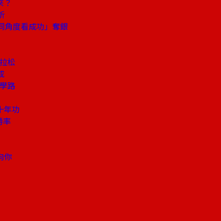
來？
析
同角度看成功」奪銀
馬拉松
成
自學路
十年功
勝率
向你