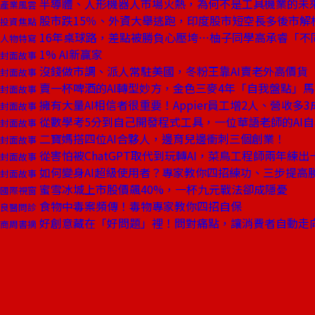
半導體、人形機器人市場火熱，為何不是工具機業的未
產業風雲
股市跌15％、外資大舉逃跑，印度股市短空長多後市解
投資焦點
16年桌球路，差點被勝負心壓垮⋯柚子同學高承睿「不
人物特寫
1% AI新贏家
封面故事
沒錢做市調、派人常駐美國，冬粉王靠AI賣老外高價貨
封面故事
賣一杯啤酒的AI轉型妙方，金色三麥4年「自我盤點」
封面故事
擁有大量AI相信者很重要！Appier員工增2人、營收多3
封面故事
從數學考5分到自己開發程式工具，一位華語老師的AI
封面故事
二寶媽搭四位AI合夥人，邊育兒邊衝刺三個創業！
封面故事
從害怕被ChatGPT取代到玩轉AI，菜鳥工程師兩年練出
封面故事
如何變身AI超級使用者？專家教你四招練功、三步提高
封面故事
蜜雪冰城上市股價飆40%，一杯九元戰法卻成隱憂
國際視窗
食物中毒案頻傳！毒物專家教你四招自保
良醫問診
好創意藏在「好問題」裡！問對痛點，讓消費者自動走
商周書摘