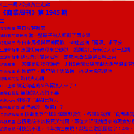
上一期
2奈米黃金走廊
《商業周刊》第 1945 期
春日豆芽雜寫
食刻場景
當一整屋子的人都戴了兩支錶
抽屜裡的時光機
冬日來馬祖與眾神同歡 68座宮廟「擺暝」求平安
特別報導
法國街舞教母來台辦趴 戲劇院化身舞池大家一起跳
生活新鮮事
伊豆外海變身酒窖 熟成清酒佐魚鮮日料上菜
生活新鮮事
一家都是動物守護者 JINS台灣女總座跟大象學溫柔管
封面故事
前進肯亞、斯里蘭卡與清邁 遇見大象孤兒院
封面故事
時代夾心餅
總編輯的話
鎖定傳產的AI私募獵人來了！
CEO上線
無趣的人我們不要
商場自慢塾
別教孩子跟AI比智力
AI超未來
品牌始於「顏值」？
服務最前線
核電重登全球能源轉型要角，各國能破解「負面學
金融時報精選
台積電該不該投資英特爾？兩位大師談魏哲家的現實好
科技風雲
科技股不穩，今年換它表現！敲進金融股關鍵字：4％
投資焦點