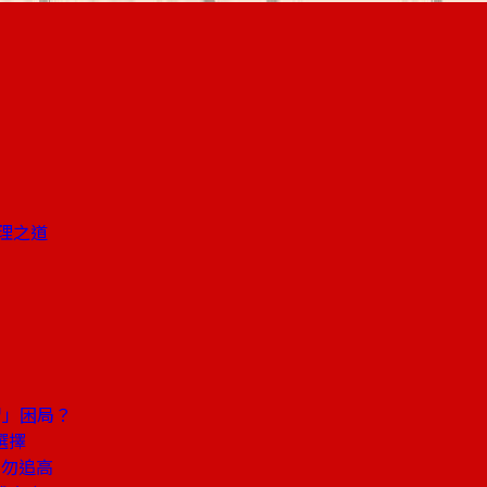
理之道
習」困局？
選擇
、勿追高