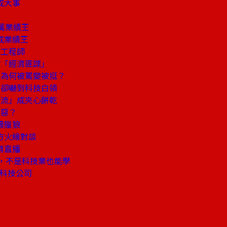
成大事
萬業績王
成業績王
竹工程師
揪「經濟匪諜」
」為何被罵變被挺？
群卻嚇到科技白領
台流」成夾心餅乾
之惡？
級獵狼
方火線對談
育直播
」，不是科技業也能學
級科技公司