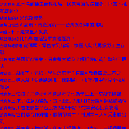
風水名師徐玉蘭教布局 居家吉凶位這樣擺！財富、桃
封面故事
花都到位
米克斯優勢
總編輯的話
AI高飛，傳產沉淪——台灣2025年的挑戰
商場自慢塾
不是聲量大就贏
AI超未來
比特幣加速進軍實體經濟？
服務最前線
從碼頭、零售業到賭場，機器人時代再掀勞工生存
金融時報精選
戰
美國新AI禁令，只會養大華為？解析燒向黃仁勳的三把
科技風雲
火
AI來了，老師、學生怎麼辦？直擊AI教養四要二不要
教育線上
導入AI「要像路邊攤一樣親民」，屏科實中罕見全校AI
教育線上
教課
怕孩子只會抄AI不會思考？他為學生上一堂AI懷疑課
教育線上
孩子注意力變短、提不起勁？她用10分鐘AI課點燃熱情
教育線上
川普怎影響？台股攻2萬8千點？蛇年安心投資攻略
投資焦點
它們都合作輝達，股價卻偏牛！封測業三大AI受惠股出
投資焦點
列
美禁令、換機潮、印度市場助攻，AI之外，三網通股迎
投資焦點