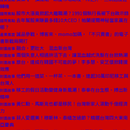
轉機
股市大漲竟掀起大離職潮？1991個執行長被下台啟示錄
國際焦點
去年幫股東賺最多錢10大CEO！帕蘭提爾神秘當家贏在
國際焦點
哪？
誠品參戰，博客來、momo加碼，「不只賣書」的電子
產業風雲
書新戰局開打
融合，更壯大 混血新台灣
封面故事
兩個失意人相遇拚活下去，讓混血越式洗髮在台掀熱潮
封面故事
旅台，達成在韓國不可能的夢！李多慧、安芝儇掀韓援
封面故事
效應
他們用一道菜、一杯茶、一本書，連起30萬印尼移工與
封面故事
台灣人
移工的假日活動變健身新風潮！泰拳在台生根，搏出新
封面故事
精神
黃仁勳、馬斯克也都是移民！台灣新家人滾動千億經濟
封面故事
力
菲人愛選美！穆斯林、泰緬怎過節？精選台灣四大東南
封面故事
亞慶典