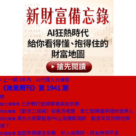
上一期
3年內 AI代理人大爆發
《商業周刊》第 1941 期
三步驟打造領導者高效衣櫥
魅力領導學
《勸世三姊妹》前進百老匯 牽亡歌陣逼哭紐約音樂人
特別報導
黑白大廚鄭智善PK山海樓蔡瑞郎 創意年菜你想吃哪
特別報導
道？
金蛇年開運全攻略 好人緣帶財、拜女神保平安
封面故事