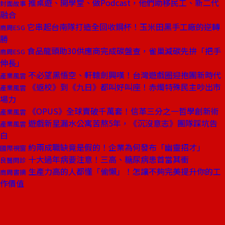
推桌遊、開學堂、做Podcast，他們助移民工、新二代
封面故事
融合
它串起台南隊打造全回收鋼杯！玉米田黑手工廠的逆轉
商周ESG
勝
食品龍頭助30供應商完成碳盤查，雀巢減碳先拚「把手
商周ESG
伸長」
不必望黑悟空、軒轅劍興嘆！台灣遊戲圈迎抱團新時代
產業風雲
《返校》到《九日》都叫好叫座！赤燭特殊民主吵出市
產業風雲
場力
《OPUS》全球賣破千萬套！信革三分之一哲學創新術
產業風雲
遊戲新星漏水公寓苦熬5年，《沉沒意志》團隊踩坑告
產業風雲
白
約兩成職缺竟是假的！企業為何發布「幽靈招才」
國際視窗
十大過年病要注意！三高、糖尿病患首當其衝
良醫問診
生產力高的人都懂「偷懶」！怎讓不夠完美提升你的工
商周書摘
作價值