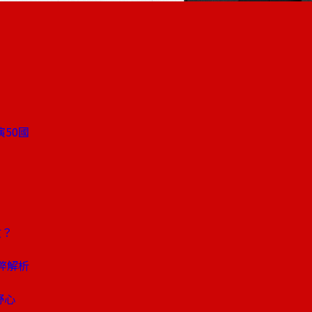
50國
攻？
弊解析
野心