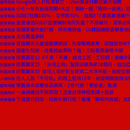
Google無人計程車靠它，Uber竟是特斯拉最大強敵
國際焦點
小七一年在台南狂開4大店！揭統一超「陪你一起老」3
產業風雲
00887狂飆100％、又慘跌50％，陸股ETF暴起暴落藏
投資焦點
金管會追00887控管機制為何失靈？不想被坑，買家必知
投資焦點
高級家電也能訂閱、用衣櫥殺菌，LG韓國總部直擊營收
產業風雲
兆元風電夢碎
封面故事
官員曝兆元產值變調原因：先發電再產業、歐盟狀告WT
封面故事
國產化鬆綁，綠電就能準時？難！三點看風電哪卡關
封面故事
逆風贏家1》6千頁「天書」結合工匠、工程師！風機外
封面故事
逆風贏家2》「台灣土狗」董座以廠為家18個月，造出
封面故事
逆風贏家3》從沒人看好到全球第二大浮吊船，揭密征
封面故事
在人人說「不可能」的路上堅持18年，她發明無創療法
人物特寫
懷舊香水成奢侈品黑馬，Z世代掀「老爸香」風潮
國際視窗
一身病痛找不到原因？注意自律神經失調十症狀
良醫問診
下班還在回信、報告休假行程？看懂「職場內疚感」怎
商周書摘