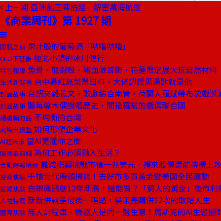
上一期
亞洲船王陳柏廷 解密萬海航運
《商業周刊》第 1927 期
果汁般的葡萄酒「咕嚕咕嚕」
開瓶之前
極北小鎮的冰川健行
CEO下班後
魚骨、龍蝦殼、豬血做首飾，花蓮限定展大玩自然材料
特別報導
台中暴紅無菜單日料，大佬認證黑湯匙就是他
生活新鮮事
台語夾雜義文、歌劇結合南管，荷蘭人羅斌帶布袋戲巡演
封面故事
聽每尊木偶說唱歷史，開箱羅斌的戲偶聯合國
封面故事
不均衡的台灣
總編輯的話
如何形塑企業文化
商場自慢塾
當AI更懂你之後
AI超未來
為何工作必須融入生活？
服務最前線
靠減肥藥挑戰市值一兆美元，禮來股價還能持續上
金融時報精選
千禧世代帶頭掃貨！去好市多買黃金變美國全民運動
投資焦點
白銀飆漲創12年新高，還能買？「窮人的黃金」後市利
投資焦點
新新併就差最後一哩路，吳東亮購併12次的敢賭人生
人物特寫
無人計程車、機器人是同一盤生意！馬斯克的AI生態圈
國際焦點