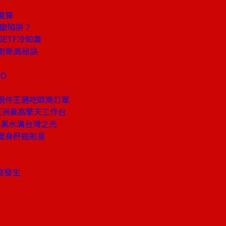
盤算
什麼陷阱？
ETF冷知識
創新高秘訣
O
觀件王通吃歐商訂單
亞洲最高擎天工作台
服黑水溝台灣之光
變身肝癌剋星
麼發生