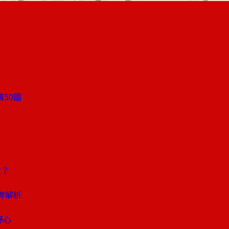
50國
攻？
弊解析
野心