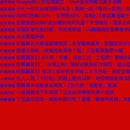
Google無人計程車靠它，Uber竟是特斯拉最大強敵
國際焦點
小七一年在台南狂開4大店！揭統一超「陪你一起老」3
產業風雲
00887狂飆100％、又慘跌50％，陸股ETF暴起暴落藏
投資焦點
金管會追00887控管機制為何失靈？不想被坑，買家必知
投資焦點
高級家電也能訂閱、用衣櫥殺菌，LG韓國總部直擊營收
產業風雲
兆元風電夢碎
封面故事
官員曝兆元產值變調原因：先發電再產業、歐盟狀告WT
封面故事
國產化鬆綁，綠電就能準時？難！三點看風電哪卡關
封面故事
逆風贏家1》6千頁「天書」結合工匠、工程師！風機外
封面故事
逆風贏家2》「台灣土狗」董座以廠為家18個月，造出
封面故事
逆風贏家3》從沒人看好到全球第二大浮吊船，揭密征
封面故事
在人人說「不可能」的路上堅持18年，她發明無創療法
人物特寫
懷舊香水成奢侈品黑馬，Z世代掀「老爸香」風潮
國際視窗
一身病痛找不到原因？注意自律神經失調十症狀
良醫問診
下班還在回信、報告休假行程？看懂「職場內疚感」怎
商周書摘