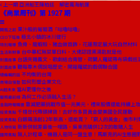
上一期
亞洲船王陳柏廷 解密萬海航運
《商業周刊》第 1927 期
果汁般的葡萄酒「咕嚕咕嚕」
開瓶之前
極北小鎮的冰川健行
CEO下班後
魚骨、龍蝦殼、豬血做首飾，花蓮限定展大玩自然材料
特別報導
台中暴紅無菜單日料，大佬認證黑湯匙就是他
生活新鮮事
台語夾雜義文、歌劇結合南管，荷蘭人羅斌帶布袋戲巡演
封面故事
聽每尊木偶說唱歷史，開箱羅斌的戲偶聯合國
封面故事
不均衡的台灣
總編輯的話
如何形塑企業文化
商場自慢塾
當AI更懂你之後
AI超未來
為何工作必須融入生活？
服務最前線
靠減肥藥挑戰市值一兆美元，禮來股價還能持續上
金融時報精選
千禧世代帶頭掃貨！去好市多買黃金變美國全民運動
投資焦點
白銀飆漲創12年新高，還能買？「窮人的黃金」後市利
投資焦點
新新併就差最後一哩路，吳東亮購併12次的敢賭人生
人物特寫
無人計程車、機器人是同一盤生意！馬斯克的AI生態圈
國際焦點