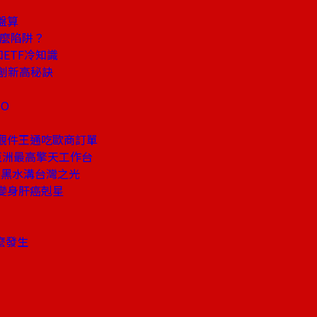
盤算
什麼陷阱？
ETF冷知識
創新高秘訣
O
觀件王通吃歐商訂單
亞洲最高擎天工作台
服黑水溝台灣之光
變身肝癌剋星
麼發生